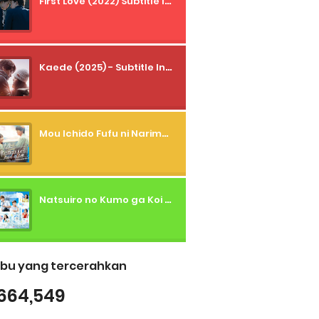
First Love (2022) Subtitle Indonesia + Tanpa Iklan + Streaming + 1080p
Kaede (2025) - Subtitle Indonesia
Mou Ichido Fufu ni Narimasu ka? (2026) - 01 Subtitle Indonesia
Natsuiro no Kumo ga Koi to Arashi wo Makiokosu (2026) - 01 Subtitle Indonesia
bu yang tercerahkan
664,549