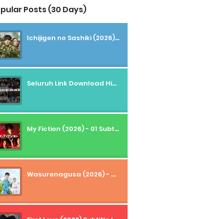
pular Posts (30 Days)
Ichijigen no Sashiki (2026) - 01 Subtitle Indonesia
Seluruh Link Download High And Low Subtitle Indonesia
My Fiction (2026) - 01 Subtitle Indonesia
Wasurenagusa (2026) - 01+02 Subtitle Indonesia