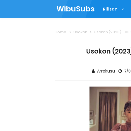
WibuSubs
Rilisan
Home
Usokon
Usokon (2023) - 03
Usokon (2023)
Arrekusu
7/3