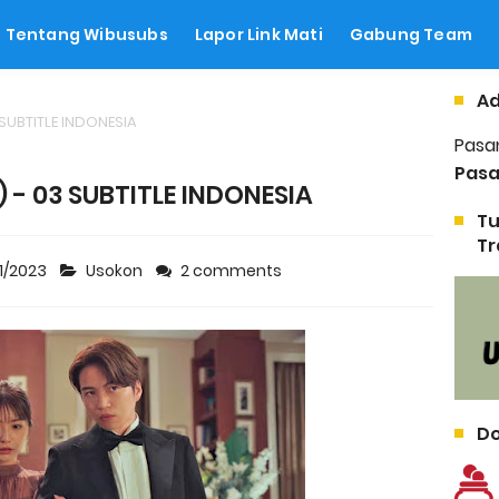
Tentang Wibusubs
Lapor Link Mati
Gabung Team
Ad
 SUBTITLE INDONESIA
Pasa
Pasa
 - 03 SUBTITLE INDONESIA
Tu
Tr
1/2023
Usokon
2 comments
Do