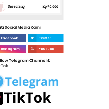
uti Social Media Kami
llow Telegram Channel &
kTok