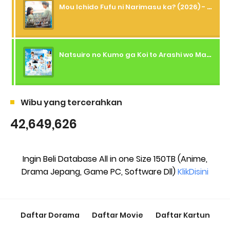
Mou Ichido Fufu ni Narimasu ka? (2026) - 01 Subtitle Indonesia
Natsuiro no Kumo ga Koi to Arashi wo Makiokosu (2026) - 01 Subtitle Indonesia
Wibu yang tercerahkan
42,649,626
Ingin Beli Database All in one Size 150TB (Anime,
Drama Jepang, Game PC, Software Dll)
KlikDisini
Daftar Dorama
Daftar Movie
Daftar Kartun