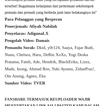
tersebut! Bagaimana kelanjutan dari pertemuan sekelompok
pemuda dan pemudi yang berbeda jauh latar belakangnya ini"
Para Pelanggan yang Berperan
Penerjemah: Afiyah Nabilah
Penyelaras: AdigunaLX
Pengolah Video: Damais
Pemandu Sorak:
Dkid, y0r124, Saaya, Fajar Budi,
Nunu, Chelsea, Haru, DeRin XoXo, Yogi Deska
Pratama, Fateh, Ade, Hendrik, BlackErika, Lizzz,
Made, Inong, Ahmad Ren, Yuki Ayumu, ZidanPras!,
Om Anung, Agnes, Eka
Sumber Video: TVER
FANSHARE TERMASUK REUPLOADER WAJIB
MENYERTAKAN LINK ASLI PASTED KAMI DALAM