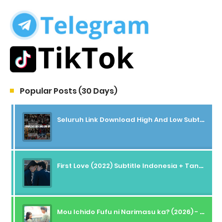
Popular Posts (30 Days)
Seluruh Link Download High And Low Subtitle Indonesia
First Love (2022) Subtitle Indonesia + Tanpa Iklan + Streaming + 1080p
Mou Ichido Fufu ni Narimasu ka? (2026) - 01 Subtitle Indonesia