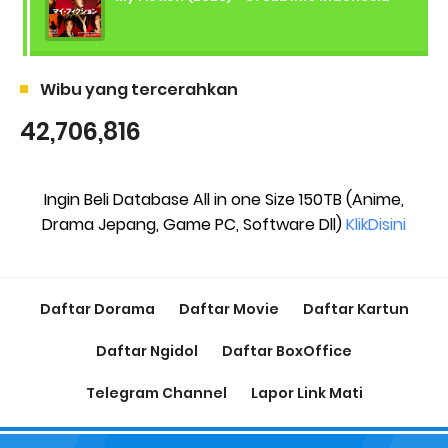
Wibu yang tercerahkan
42,706,816
Ingin Beli Database All in one Size 150TB (Anime,
Drama Jepang, Game PC, Software Dll)
KlikDisini
Daftar Dorama
Daftar Movie
Daftar Kartun
Daftar Ngidol
Daftar BoxOffice
Telegram Channel
Lapor Link Mati