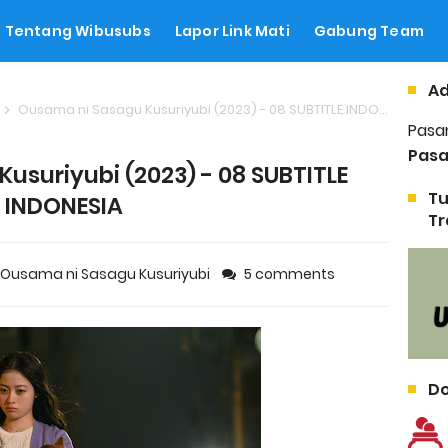
Tentang Wibusubs
Lapor Link Mati
Gabung Team
Ad
Ousama ni Sasagu Kusuriyubi (2023) - 08 SUBTITLE INDONESIA
Pasa
Pasa
usuriyubi (2023) - 08 SUBTITLE
Tu
INDONESIA
Tr
Ousama ni Sasagu Kusuriyubi
5 comments
Do