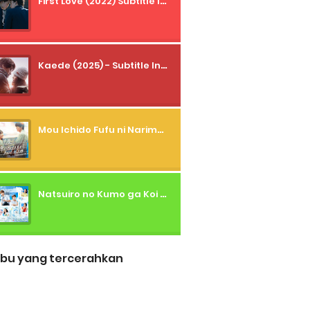
First Love (2022) Subtitle Indonesia + Tanpa Iklan + Streaming + 1080p
Kaede (2025) - Subtitle Indonesia
Mou Ichido Fufu ni Narimasu ka? (2026) - 01 Subtitle Indonesia
Natsuiro no Kumo ga Koi to Arashi wo Makiokosu (2026) - 01 Subtitle Indonesia
bu yang tercerahkan