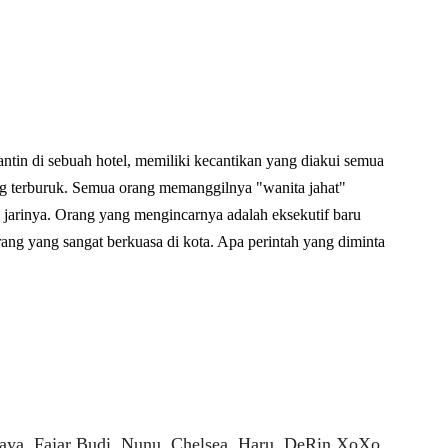
ntin di sebuah hotel, memiliki kecantikan yang diakui semua
g terburuk. Semua orang memanggilnya "wanita jahat"
di jarinya. Orang yang mengincarnya adalah eksekutif baru
rang yang sangat berkuasa di kota. Apa perintah yang diminta
aya, Fajar Budi, Nunu, Chelsea, Haru, DeRin XoXo,