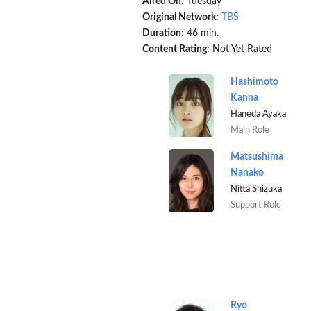
Aired On:
Tuesday
Original Network:
TBS
Duration:
46 min.
Content Rating:
Not Yet Rated
Hashimoto
Kanna
Haneda Ayaka
Main Role
Matsushima
Nanako
Nitta Shizuka
Support Role
Ryo