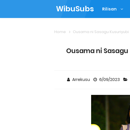
WibuSubs
Rilisan
Home
Ousama ni Sasagu Kusuriyubi
Ousama ni Sasagu K
Arrekusu
6/09/2023