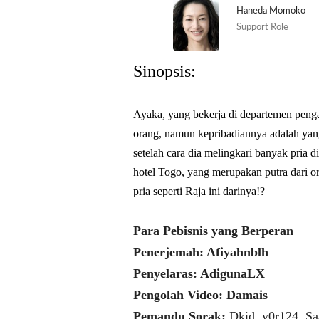
Haneda Momoko
Support Role
Sinopsis:
Ayaka, yang bekerja di departemen penga
orang, namun kepribadiannya adalah yan
setelah cara dia melingkari banyak pria 
hotel Togo, yang merupakan putra dari o
pria seperti Raja ini darinya!?
Para Pebisnis yang Berperan
Penerjemah: Afiyahnblh
Penyelaras: AdigunaLX
Pengolah Video: Damais
Pemandu Sorak:
Dkid, y0r124, Sa