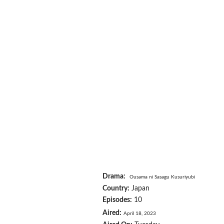
Drama:
Ousama ni Sasagu Kusuriyubi
Country:
Japan
Episodes:
10
Aired:
April 18, 2023