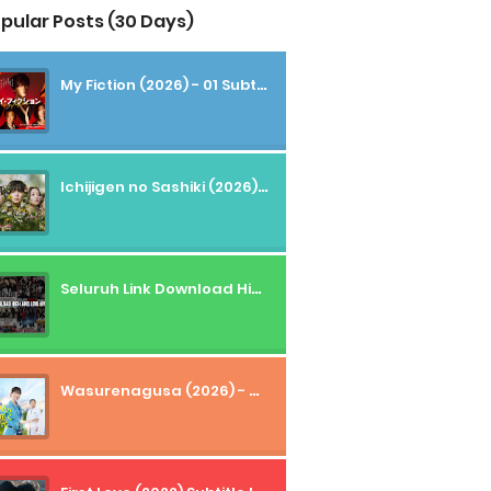
pular Posts (30 Days)
My Fiction (2026) - 01 Subtitle Indonesia
Ichijigen no Sashiki (2026) - 01 Subtitle Indonesia
Seluruh Link Download High And Low Subtitle Indonesia
Wasurenagusa (2026) - 01+02 Subtitle Indonesia