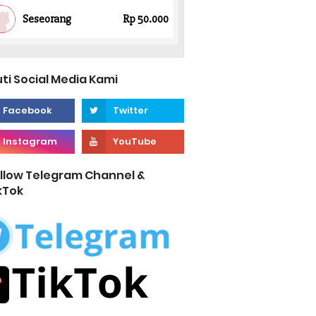
uti Social Media Kami
llow Telegram Channel &
kTok