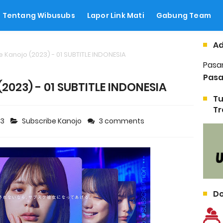
Tentang Wibusubs
Lapor Link Mati
Gabung Team
Ad
 Kanojo (2023) - 01 SUBTITLE INDONESIA
Pasa
Pasa
(2023) - 01 SUBTITLE INDONESIA
Tu
Tr
23
Subscribe Kanojo
3 comments
Do