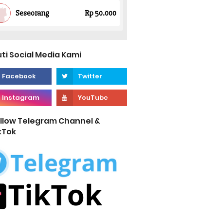
uti Social Media Kami
llow Telegram Channel &
kTok