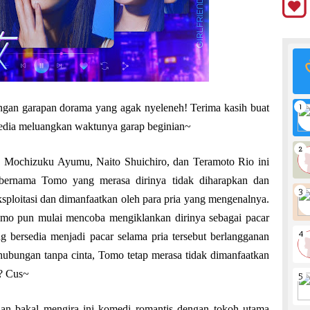
ngan garapan dorama yang agak nyeleneh! Terima kasih buat
edia meluangkan waktunya garap beginian~
Mochizuku Ayumu, Naito Shuichiro, dan Teramoto Rio ini
 bernama Tomo yang merasa dirinya tidak diharapkan dan
ksploitasi dan dimanfaatkan oleh para pria yang mengenalnya.
 Tomo pun mulai mencoba mengiklankan dirinya sebagai pacar
g bersedia menjadi pacar selama pria tersebut berlangganan
 hubungan tanpa cinta, Tomo tetap merasa tidak dimanfaatkan
a? Cus~
ian bakal mengira ini komedi romantis dengan tokoh utama