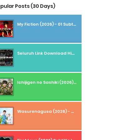
pular Posts (30 Days)
My Fiction (2026) - 01 Subtitle Indonesia
Seluruh Link Download High And Low Subtitle Indonesia
Ichijigen no Sashiki (2026) - 01 Subtitle Indonesia
Wasurenagusa (2026) - 01+02 Subtitle Indonesia