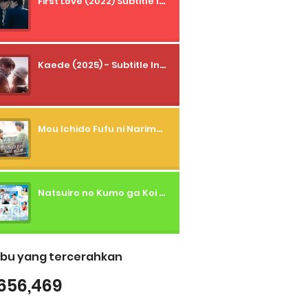
First Love (2022) Subtitle Indonesia + Tanpa Iklan + Streaming + 1080p
Kaede (2025) - Subtitle Indonesia
Mou Ichido Fufu ni Narimasu ka? (2026) - 01 Subtitle Indonesia
Natsuiro no Kumo ga Koi to Arashi wo Makiokosu (2026) - 01 Subtitle Indonesia
bu yang tercerahkan
656,469