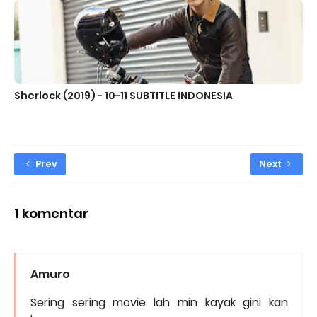
Sherlock (2019) - 10-11 SUBTITLE INDONESIA
Prev
Next
1 komentar
Amuro
Sering sering movie lah min kayak gini kan