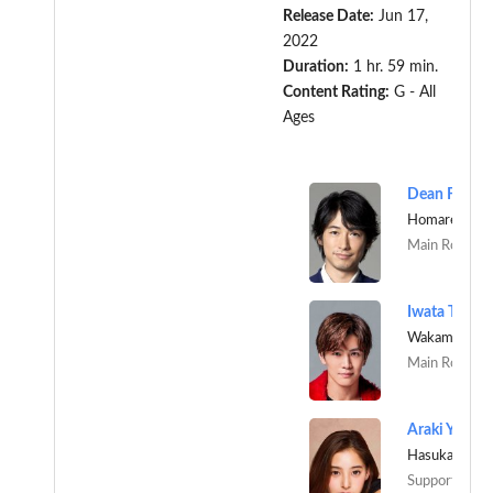
Release Date:
Jun 17,
2022
Duration:
1 hr. 59 min.
Content Rating:
G - All
Ages
Dean Fujiok
Homare Shish
Main Role
Iwata Takano
Wakamiya Jun
Main Role
Araki Yuko
Hasukabe Ben
Support Role