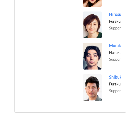
Hirosue Ryo
Furaku Roko
Support Role
Hasukabe Sen
Support Role
Furaku Raita
Support Role