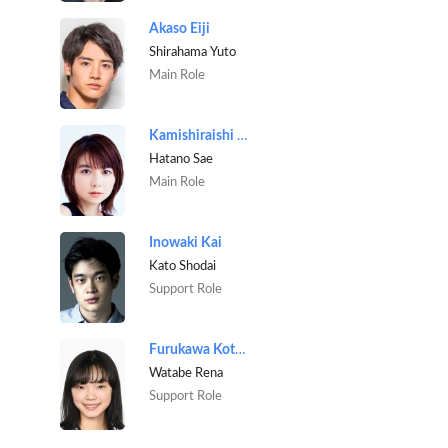
Akaso Eiji
Shirahama Yuto
Main Role
Kamishiraishi Moka
Hatano Sae
Main Role
Inowaki Kai
Kato Shodai
Support Role
Furukawa Kotone
Watabe Rena
Support Role