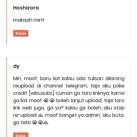
Hoshizora
makasih mint
Balas
dy
Min, maaf, baru liat kalau ada tulisan dilarang
reupload di channel telegram, tapi aku pake
credit [wibusubs] cuman ga taro linknya, karna
ga liat maaf 😭😭 boleh lanjut upload, tapi taro
link web juga, ga ya? kalau ga boleh, aku stop
re-upload 🙏 maaf banget ya admin, aku buta,
ga teliti 😭😭🙏
Balas