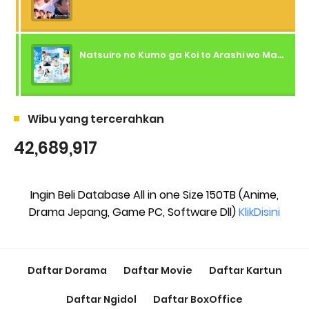
Natsuiro no Kumo ga Koi to Arashi wo Makiokosu (2026) - 01 Subtitle Indonesia
Wibu yang tercerahkan
42,689,917
Ingin Beli Database All in one Size 150TB (Anime,
Drama Jepang, Game PC, Software Dll)
KlikDisini
Daftar Dorama
Daftar Movie
Daftar Kartun
Daftar Ngidol
Daftar BoxOffice