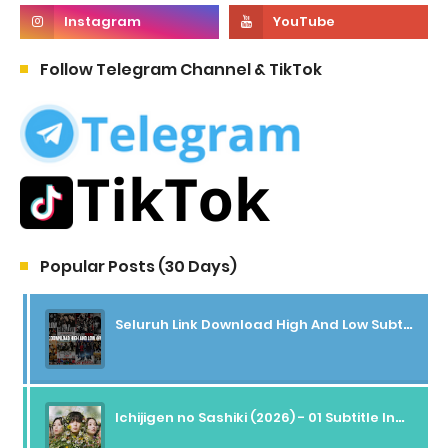
Follow Telegram Channel & TikTok
Popular Posts (30 Days)
Seluruh Link Download High And Low Subtitle Indonesia
Ichijigen no Sashiki (2026) - 01 Subtitle Indonesia