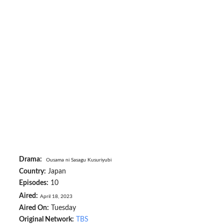
Drama:
Ousama ni Sasagu Kusuriyubi
Country:
Japan
Episodes:
10
Aired:
April 18, 2023
Aired On:
Tuesday
Original Network:
TBS