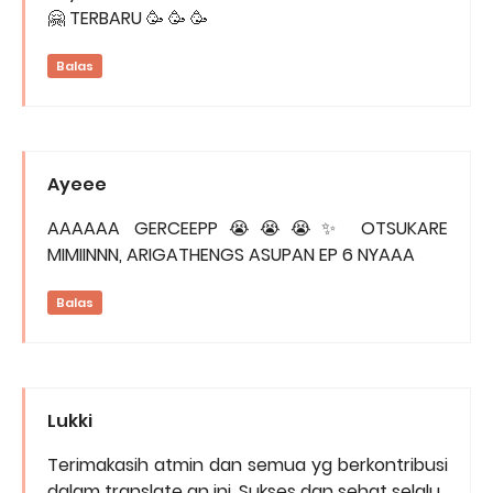
🤗 TERBARU 🥳 🥳 🥳
Balas
Ayeee
AAAAAA GERCEEPP😭😭😭✨ OTSUKARE
MIMIINNN, ARIGATHENGS ASUPAN EP 6 NYAAA
Balas
Lukki
Terimakasih atmin dan semua yg berkontribusi
dalam translate an ini. Sukses dan sehat selalu.