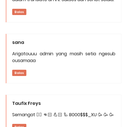
Balas
sana
Arigatouuu admin yang masih setia ngesub
ousamaaa
Balas
Taufix Freys
Semangat ✊🏻 👊🏻 💪🏻 🦾 B000$$$_XU 🥳 🥳 🥳