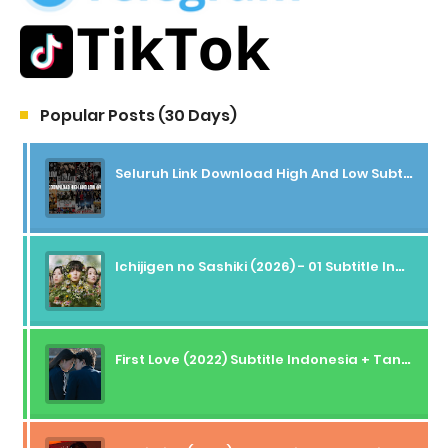
Popular Posts (30 Days)
Seluruh Link Download High And Low Subtitle Indonesia
Ichijigen no Sashiki (2026) - 01 Subtitle Indonesia
First Love (2022) Subtitle Indonesia + Tanpa Iklan + Streaming + 1080p