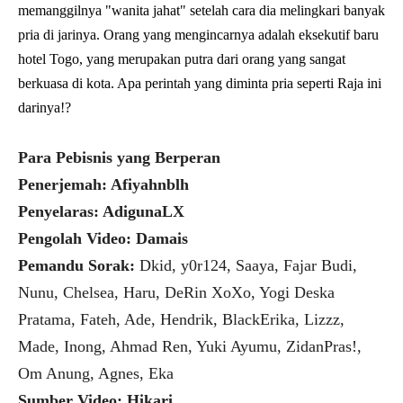
memanggilnya "wanita jahat" setelah cara dia melingkari banyak
pria di jarinya. Orang yang mengincarnya adalah eksekutif baru
hotel Togo, yang merupakan putra dari orang yang sangat
berkuasa di kota. Apa perintah yang diminta pria seperti Raja ini
darinya!?
Para Pebisnis yang Berperan
Penerjemah: Afiyahnblh
Penyelaras: AdigunaLX
Pengolah Video: Damais
Pemandu Sorak:
Dkid, y0r124, Saaya, Fajar Budi,
Nunu, Chelsea, Haru, DeRin XoXo, Yogi Deska
Pratama, Fateh, Ade, Hendrik, BlackErika, Lizzz,
Made, Inong, Ahmad Ren, Yuki Ayumu, ZidanPras!,
Om Anung, Agnes, Eka
Sumber Video: Hikari