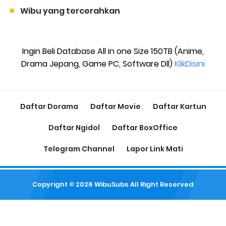
Wibu yang tercerahkan
Ingin Beli Database All in one Size 150TB (Anime,
Drama Jepang, Game PC, Software Dll)
KlikDisini
Daftar Dorama
Daftar Movie
Daftar Kartun
Daftar Ngidol
Daftar BoxOffice
Telegram Channel
Lapor Link Mati
Copyright ©
2026
WibuSubs
All Right Reserved