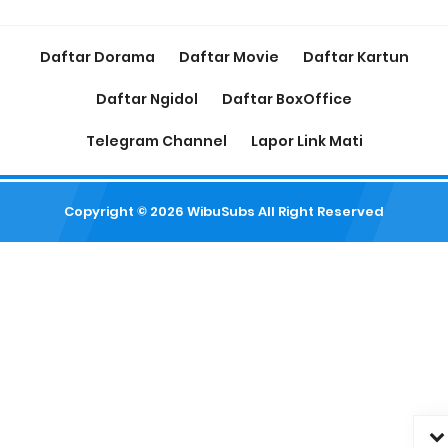
Daftar Dorama
Daftar Movie
Daftar Kartun
Daftar Ngidol
Daftar BoxOffice
Telegram Channel
Lapor Link Mati
Copyright ©
2026
WibuSubs
All Right Reserved