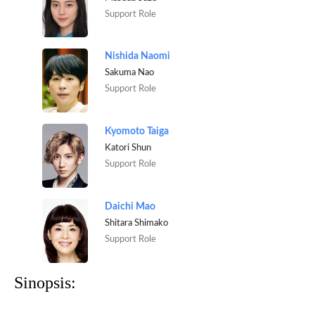
Support Role
Nishida Naomi
Sakuma Nao
Support Role
Kyomoto Taiga
Katori Shun
Support Role
Daichi Mao
Shitara Shimako
Support Role
Sinopsis: