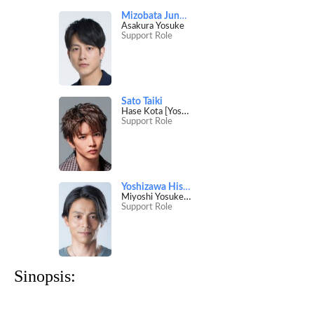
Mizobata Junpei
Asakura Yosuke
Support Role
Sato Taiki
Hase Kota [Yosuke's co-worker]
Support Role
Yoshizawa Hisashi
Miyoshi Yosuke [Nagisa's father]
Support Role
Sinopsis: