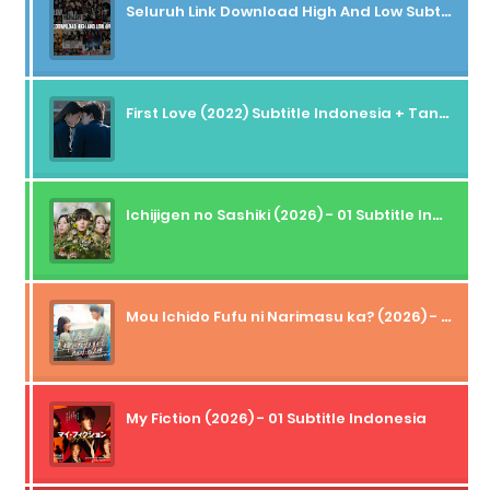
Seluruh Link Download High And Low Subtitle Indonesia
First Love (2022) Subtitle Indonesia + Tanpa Iklan + Streaming + 1080p
Ichijigen no Sashiki (2026) - 01 Subtitle Indonesia
Mou Ichido Fufu ni Narimasu ka? (2026) - 01 Subtitle Indonesia
My Fiction (2026) - 01 Subtitle Indonesia