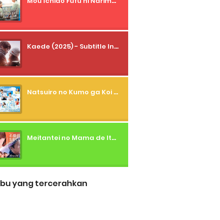
Mou Ichido Fufu ni Narimasu ka? (2026) - 01 Subtitle Indonesia
Kaede (2025) - Subtitle Indonesia
Natsuiro no Kumo ga Koi to Arashi wo Makiokosu (2026) - 01 Subtitle Indonesia
Meitantei no Mama de Ite (2026) - 01 Subtitle Indonesia
bu yang tercerahkan