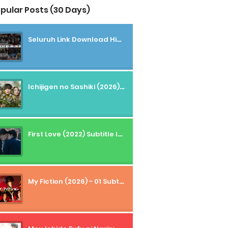
pular Posts (30 Days)
Seluruh Link Download High And Low Subtitle Indonesia
Ichijigen no Sashiki (2026) - 01 Subtitle Indonesia
First Love (2022) Subtitle Indonesia + Tanpa Iklan + Streaming + 1080p
My Fiction (2026) - 01 Subtitle Indonesia