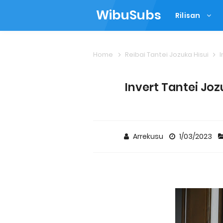
WibuSubs
Rilisan
Home
Reibai Tantei Jozuka Hisui
I
Invert Tantei Joz
Arrekusu
1/03/2023