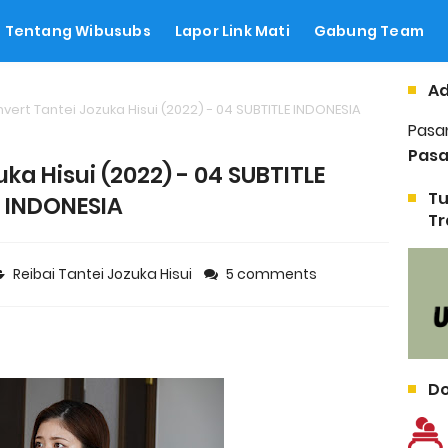
Tentang Wibusubs
Lapor Link Mati
Gabung Team
Ad
nvert Tantei Jozuka Hisui (2022) - 04 SUBTITLE INDONESIA
Pasa
Pasa
uka Hisui (2022) - 04 SUBTITLE
Tu
INDONESIA
Tr
Reibai Tantei Jozuka Hisui
5 comments
Do