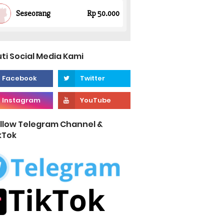
uti Social Media Kami
llow Telegram Channel &
kTok