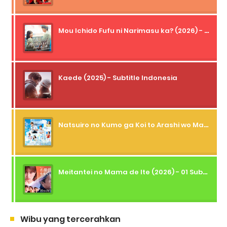
Mou Ichido Fufu ni Narimasu ka? (2026) - 01 Subtitle Indonesia
Kaede (2025) - Subtitle Indonesia
Natsuiro no Kumo ga Koi to Arashi wo Makiokosu (2026) - 01 Subtitle Indonesia
Meitantei no Mama de Ite (2026) - 01 Subtitle Indonesia
Wibu yang tercerahkan