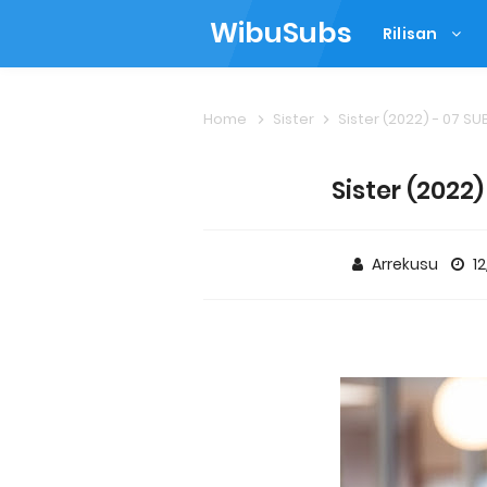
WibuSubs
Rilisan
Home
Sister
Sister (2022) - 07 SU
Sister (2022
Arrekusu
1