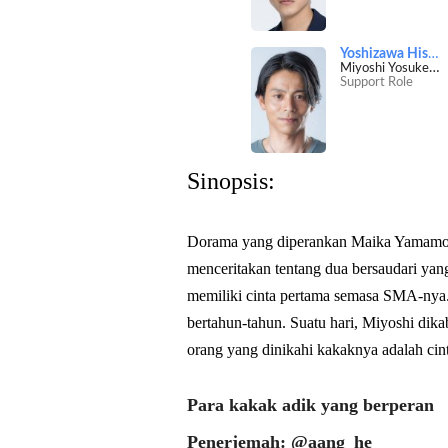
Yoshizawa Hisashi
Miyoshi Yosuke [Nagisa's father]
Support Role
Sinopsis:
Dorama yang diperankan Maika Yamamoto
menceritakan tentang dua bersaudari yang
memiliki cinta pertama semasa SMA-nya
bertahun-tahun. Suatu hari, Miyoshi dik
orang yang dinikahi kakaknya adalah cin
Para kakak adik yang berperan
Penerjemah: @aang_he