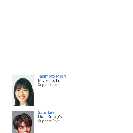
Takimoto Miori
Miyoshi Saho
Support Role
Sato Taiki
Hase Kota [Yosuke's co-worker]
Support Role