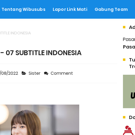
Tentang Wibusubs
Lapor Link Mati
Gabung Team
Ad
BTITLE INDONESIA
Pasa
Pasa
) - 07 SUBTITLE INDONESIA
Tu
Tr
2/08/2022
Sister
Comment
Do