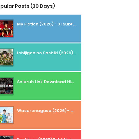
pular Posts (30 Days)
My Fiction (2026) - 01 Subtitle Indonesia
Ichijigen no Sashiki (2026) - 01 Subtitle Indonesia
Seluruh Link Download High And Low Subtitle Indonesia
Wasurenagusa (2026) - 01+02 Subtitle Indonesia