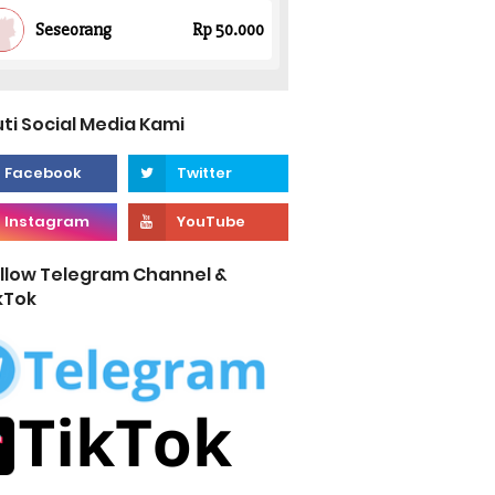
uti Social Media Kami
llow Telegram Channel &
kTok