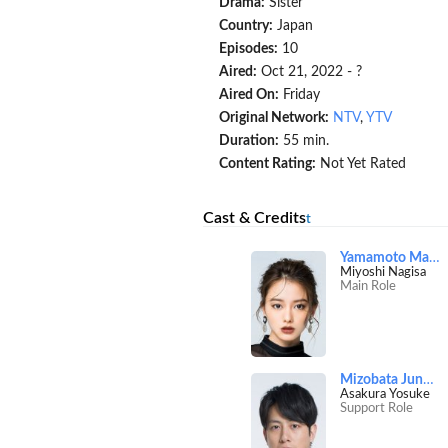
Drama:
Sister
Country:
Japan
Episodes:
10
Aired:
Oct 21, 2022 - ?
Aired On:
Friday
Original Network:
NTV
,
YTV
Duration:
55 min.
Content Rating:
Not Yet Rated
Cast & Credits
t
Yamamoto Maika
Miyoshi Nagisa
Main Role
Mizobata Junpei
Asakura Yosuke
Support Role