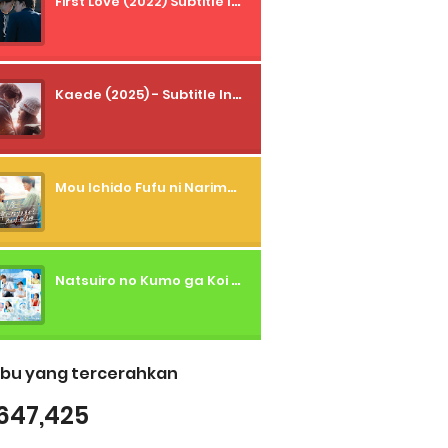
First Love (2022) Subtitle Indonesia + Tanpa Iklan + Streaming + 1080p
Kaede (2025) - Subtitle Indonesia
Mou Ichido Fufu ni Narimasu ka? (2026) - 01 Subtitle Indonesia
Natsuiro no Kumo ga Koi to Arashi wo Makiokosu (2026) - 01 Subtitle Indonesia
bu yang tercerahkan
647,425