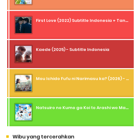
First Love (2022) Subtitle Indonesia + Tanpa Iklan + Streaming + 1080p
Kaede (2025) - Subtitle Indonesia
Mou Ichido Fufu ni Narimasu ka? (2026) - 01 Subtitle Indonesia
Natsuiro no Kumo ga Koi to Arashi wo Makiokosu (2026) - 01 Subtitle Indonesia
Wibu yang tercerahkan