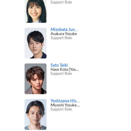
Support Role
Mizobata Junpei
Asakura Yosuke
Support Role
Sato Taiki
Hase Kota [Yosuke's co-worker]
Support Role
Yoshizawa Hisashi
Miyoshi Yosuke [Nagisa's father]
Support Role