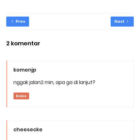
Prev
Next
2 komentar
komenjp
nggak jalan2 min, apa ga di lanjut?
Balas
cheesecke