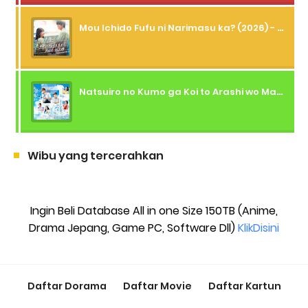
Mou Ichido Fufu ni Narimasu ka? (2026) - 01 Subtitle Indonesia
Natsuiro no Kumo ga Koi to Arashi wo Makiokosu (2026) - 01 Subtitle Indonesia
Wibu yang tercerahkan
Ingin Beli Database All in one Size 150TB (Anime,
Drama Jepang, Game PC, Software Dll)
KlikDisini
Daftar Dorama
Daftar Movie
Daftar Kartun