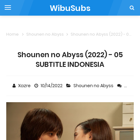
WibuSubs
Home
Shounen no Abyss
Shounen no Abyss (2022) - 05 SUBTITLE INDONESIA
Shounen no Abyss (2022) - 05
SUBTITLE INDONESIA
Xazre
10/14/2022
Shounen no Abyss
Comm