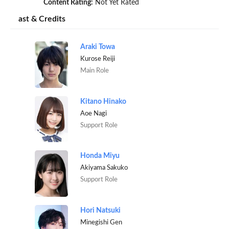
Content Rating:
Not Yet Rated
ast & Credits
Araki Towa
Kurose Reiji
Main Role
Kitano Hinako
Aoe Nagi
Support Role
Honda Miyu
Akiyama Sakuko
Support Role
Hori Natsuki
Minegishi Gen