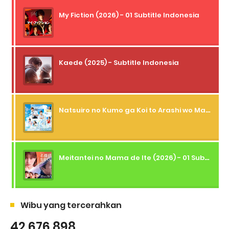
My Fiction (2026) - 01 Subtitle Indonesia
Kaede (2025) - Subtitle Indonesia
Natsuiro no Kumo ga Koi to Arashi wo Makiokosu (2026) - 01 Subtitle Indonesia
Meitantei no Mama de Ite (2026) - 01 Subtitle Indonesia
Wibu yang tercerahkan
42,676,898