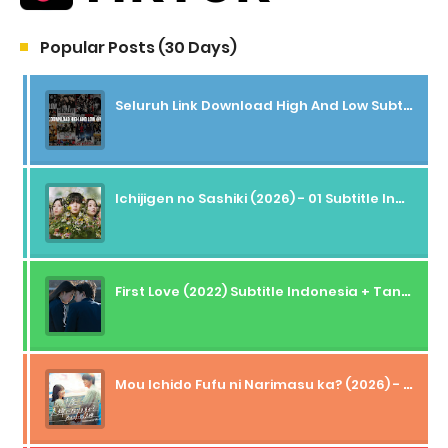
Popular Posts (30 Days)
Seluruh Link Download High And Low Subtitle Indonesia
Ichijigen no Sashiki (2026) - 01 Subtitle Indonesia
First Love (2022) Subtitle Indonesia + Tanpa Iklan + Streaming + 1080p
Mou Ichido Fufu ni Narimasu ka? (2026) - 01 Subtitle Indonesia