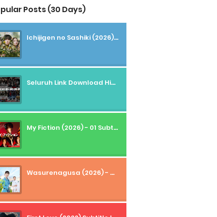
pular Posts (30 Days)
Ichijigen no Sashiki (2026) - 01 Subtitle Indonesia
Seluruh Link Download High And Low Subtitle Indonesia
My Fiction (2026) - 01 Subtitle Indonesia
Wasurenagusa (2026) - 01+02 Subtitle Indonesia