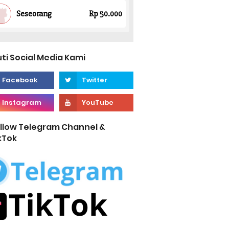
uti Social Media Kami
llow Telegram Channel &
kTok