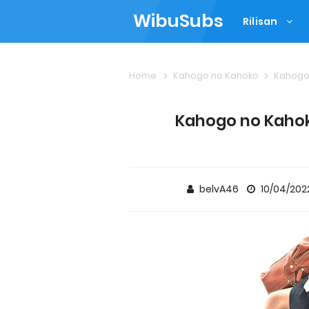
WibuSubs
Rilisan
Home
Kahogo no Kahoko
Kahogo 
Kahogo no Kahoko
belvA46
10/04/20