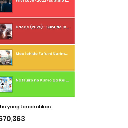
First Love (2022) Subtitle Indonesia + Tanpa Iklan + Streaming + 1080p
Kaede (2025) - Subtitle Indonesia
Mou Ichido Fufu ni Narimasu ka? (2026) - 01 Subtitle Indonesia
Natsuiro no Kumo ga Koi to Arashi wo Makiokosu (2026) - 01 Subtitle Indonesia
bu yang tercerahkan
670,363