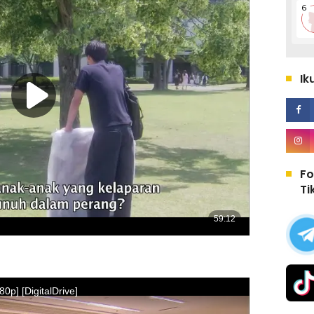
Ik
Fo
Ti