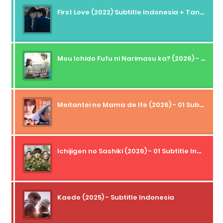
First Love (2022) Subtitle Indonesia + Tanpa Iklan + Streaming + 1080p
Mou Ichido Fufu ni Narimasu ka? (2026) - 01 Subtitle Indonesia
Meitantei no Mama de Ite (2026) - 01 Subtitle Indonesia
Ichijigen no Sashiki (2026) - 01 Subtitle Indonesia
Kaede (2025) - Subtitle Indonesia