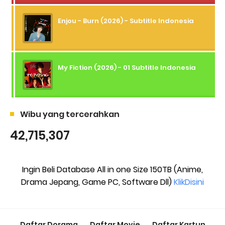
Enjou - Burn (2026) - Subtitle Indonesia
My Fiction (2026) - 01 Subtitle Indonesia
Wibu yang tercerahkan
42,715,307
Ingin Beli Database All in one Size 150TB (Anime,
Drama Jepang, Game PC, Software Dll)
KlikDisini
Daftar Dorama
Daftar Movie
Daftar Kartun