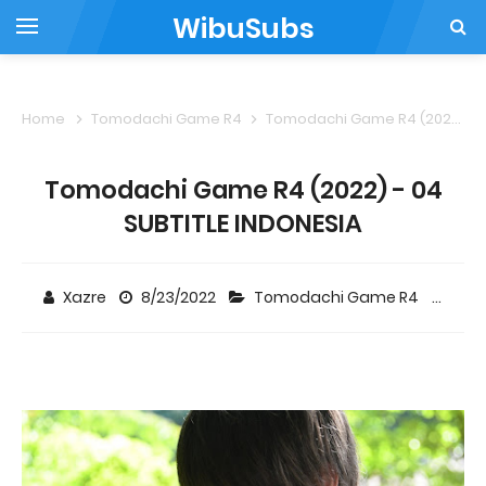
WibuSubs
Home
Tomodachi Game R4
Tomodachi Game R4 (2022) - 04 SUBTITLE INDONESIA
Tomodachi Game R4 (2022) - 04
SUBTITLE INDONESIA
Xazre
8/23/2022
Tomodachi Game R4
Co