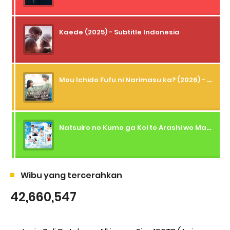
Kaede (2025) - Subtitle Indonesia
Mou Ichido Fufu ni Narimasu ka? (2026) - 01 Subtitle Indonesia
Natsuiro no Kumo ga Koi to Arashi wo Makiokosu (2026) - 01 Subtitle Indonesia
Wibu yang tercerahkan
42,660,547