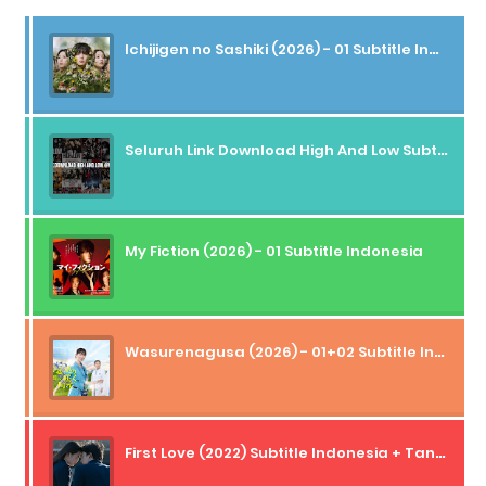
Ichijigen no Sashiki (2026) - 01 Subtitle Indonesia
Seluruh Link Download High And Low Subtitle Indonesia
My Fiction (2026) - 01 Subtitle Indonesia
Wasurenagusa (2026) - 01+02 Subtitle Indonesia
First Love (2022) Subtitle Indonesia + Tanpa Iklan + Streaming + 1080p