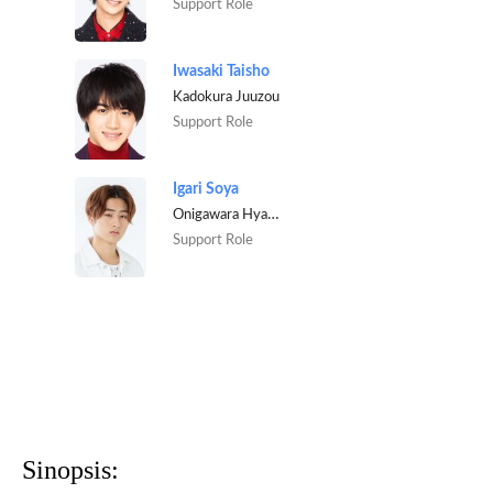
Support Role
Iwasaki Taisho
Kadokura Juuzou
Support Role
Igari Soya
Onigawara Hyakutarou
Support Role
Sinopsis: