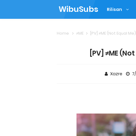
WibuSubs
Rilisan
Home
≠ME
[PV] ≠ME (Not Equal Me) 
[PV] ≠ME (Not 
Xazre
7