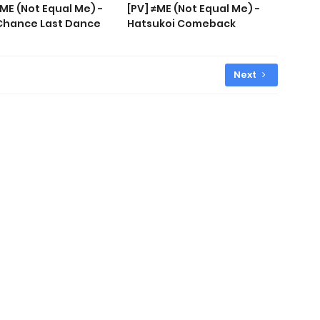
≠ME (Not Equal Me) -
[PV] ≠ME (Not Equal Me) -
 Chance Last Dance
‎Hatsukoi Comeback
Next