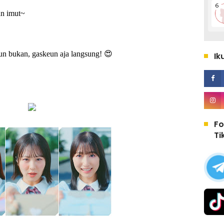
an imut~
 bukan, gaskeun aja langsung! 😍
Ik
Fo
Ti