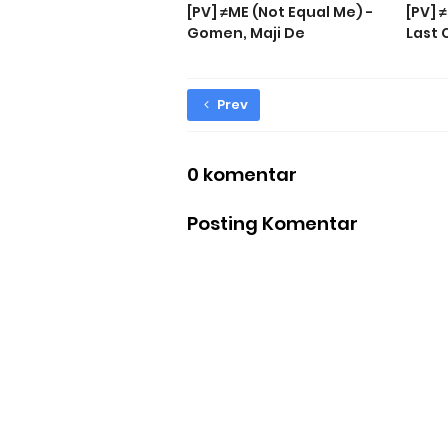
[PV] ≠ME (Not Equal Me) -
[PV] 
‎Gomen, Maji De
‎Last
Prev
0 komentar
Posting Komentar