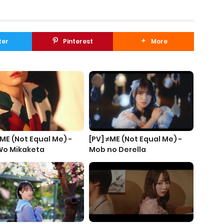
ter
Pinterest
More
≠ME (Not Equal Me) -
[PV] ≠ME (Not Equal Me) -
 Wo Mikaketa
‎Mob no Derella