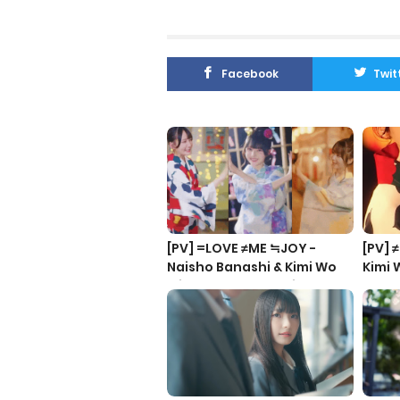
Facebook
Twit
[PV] =LOVE ≠ME ≒JOY -
[PV] 
Naisho Banashi & Kimi Wo
‎Kimi
Mikaketa & Ima, Koi Wo
Shiteiru