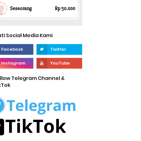
uti Social Media Kami
llow Telegram Channel &
kTok