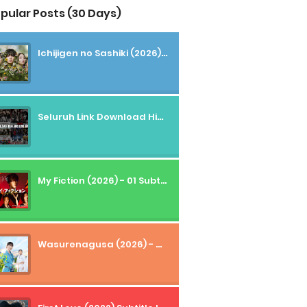
pular Posts (30 Days)
Ichijigen no Sashiki (2026) - 01 Subtitle Indonesia
Seluruh Link Download High And Low Subtitle Indonesia
My Fiction (2026) - 01 Subtitle Indonesia
Wasurenagusa (2026) - 01+02 Subtitle Indonesia