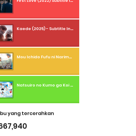
First Love (2022) Subtitle Indonesia + Tanpa Iklan + Streaming + 1080p
Kaede (2025) - Subtitle Indonesia
Mou Ichido Fufu ni Narimasu ka? (2026) - 01 Subtitle Indonesia
Natsuiro no Kumo ga Koi to Arashi wo Makiokosu (2026) - 01 Subtitle Indonesia
bu yang tercerahkan
667,940