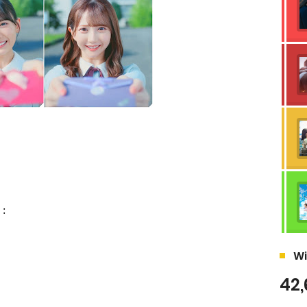
 :
Wi
42,