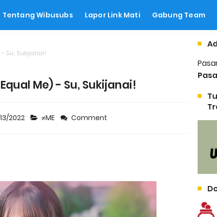
Tentang Wibusubs
Lapor Link Mati
Gabung Team
Ad
- Su, Sukijanai!
Pasa
Pasa
Equal Me) - Su, Sukijanai!
Tu
Tr
/13/2022
≠ME
Comment
Do