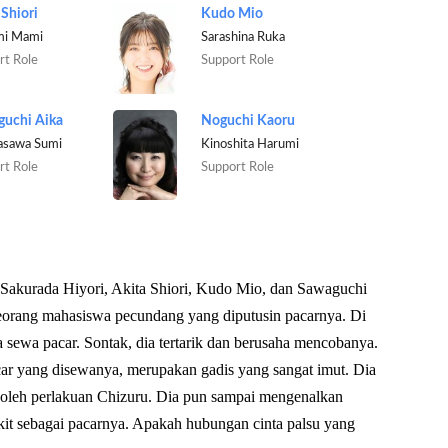
 Shiori
Kudo Mio
mi Mami
Sarashina Ruka
rt Role
Support Role
uchi Aika
Noguchi Kaoru
asawa Sumi
Kinoshita Harumi
rt Role
Support Role
Sakurada Hiyori, Akita Shiori, Kudo Mio, dan Sawaguchi
seorang mahasiswa pecundang yang diputusin pacarnya. Di
a sewa pacar. Sontak, dia tertarik dan berusaha mencobanya.
car yang disewanya, merupakan gadis yang sangat imut. Dia
r oleh perlakuan Chizuru. Dia pun sampai mengenalkan
it sebagai pacarnya. Apakah hubungan cinta palsu yang