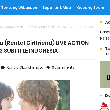
Tentang Wibusubs
Lapor Link Mati
Gabung Team
Ad
 Okarishimasu (Rental Girlfriend) LIVE ACTION (2022) - 03 SUBTITLE INDONESIA
Pasa
Pasa
 (Rental Girlfriend) LIVE ACTION
Tu
03 SUBTITLE INDONESIA
Tr
Kanojo Okarishimasu
6 comments
Do