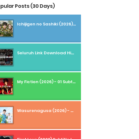
pular Posts (30 Days)
Ichijigen no Sashiki (2026) - 01 Subtitle Indonesia
Seluruh Link Download High And Low Subtitle Indonesia
My Fiction (2026) - 01 Subtitle Indonesia
Wasurenagusa (2026) - 01+02 Subtitle Indonesia