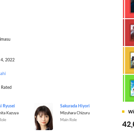
himasu
 4, 2022
ahi
 Rated
i Ryusei
Sakurada Hiyori
Wi
hita Kazuya
Mizuhara Chizuru
Role
Main Role
42,