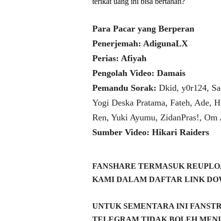
terikat uang ini bisa bertahan?
Para Pacar yang Berperan
Penerjemah: AdigunaLX
Perias: Afiyah
Pengolah Video: Damais
Pemandu Sorak:
Dkid, y0r124, Sa
Yogi Deska Pratama, Fateh, Ade, H
Ren, Yuki Ayumu, ZidanPras!, Om
Sumber Video: Hikari Raiders
FANSHARE TERMASUK REUPLOA
KAMI DALAM DAFTAR LINK DO
UNTUK SEMENTARA INI FANST
TELEGRAM TIDAK BOLEH MENU