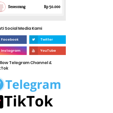
uti Social Media Kami
llow Telegram Channel &
kTok