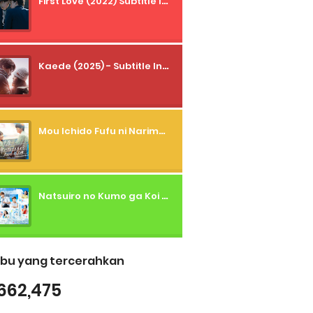
First Love (2022) Subtitle Indonesia + Tanpa Iklan + Streaming + 1080p
Kaede (2025) - Subtitle Indonesia
Mou Ichido Fufu ni Narimasu ka? (2026) - 01 Subtitle Indonesia
Natsuiro no Kumo ga Koi to Arashi wo Makiokosu (2026) - 01 Subtitle Indonesia
bu yang tercerahkan
662,475