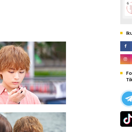
Ik
Fo
Ti