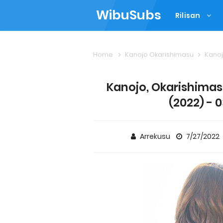
WibuSubs
Rilisan
Home
Kanojo Okarishimasu
Kanojo,
Kanojo, Okarishimasu
(2022) - 
Arrekusu
7/27/2022