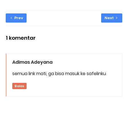
Prev
Next
1 komentar
Adimas Adeyana
semua link mati, ga bisa masuk ke safelinku
Balas