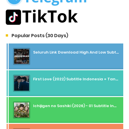
Popular Posts (30 Days)
Seluruh Link Download High And Low Subtitle Indonesia
First Love (2022) Subtitle Indonesia + Tanpa Iklan + Streaming + 1080p
Ichijigen no Sashiki (2026) - 01 Subtitle Indonesia