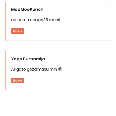
MoeMoePunch
aq cuma nangis 15 menit
Balas
Yoga Purnamija
Arigato gozaimasu min 😁
Balas