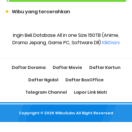
Wibu yang tercerahkan
Ingin Beli Database All in one Size 150TB (Anime,
Drama Jepang, Game PC, Software Dll)
KlikDisini
Daftar Dorama
Daftar Movie
Daftar Kartun
Daftar Ngidol
Daftar BoxOffice
Telegram Channel
Lapor Link Mati
Copyright ©
2026
WibuSubs
All Right Reserved