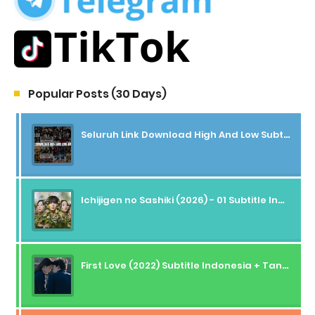
Popular Posts (30 Days)
Seluruh Link Download High And Low Subtitle Indonesia
Ichijigen no Sashiki (2026) - 01 Subtitle Indonesia
First Love (2022) Subtitle Indonesia + Tanpa Iklan + Streaming + 1080p