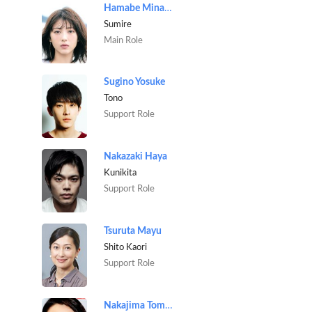
Hamabe Minami
Sumire
Main Role
Sugino Yosuke
Tono
Support Role
Nakazaki Haya
Kunikita
Support Role
Tsuruta Mayu
Shito Kaori
Support Role
Nakajima Tomoko