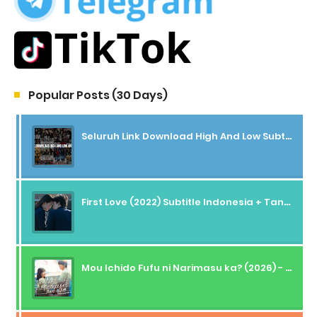
Popular Posts (30 Days)
Seluruh Link Download High And Low Subtitle Indonesia
First Love (2022) Subtitle Indonesia + Tanpa Iklan + Streaming + 1080p
Mou Ichido Fufu ni Narimasu ka? (2026) - 01 Subtitle Indonesia