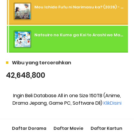
Mou Ichido Fufu ni Narimasu ka? (2026) - 01 Subtitle Indonesia
Natsuiro no Kumo ga Koi to Arashi wo Makiokosu (2026) - 01 Subtitle Indonesia
Wibu yang tercerahkan
42,648,800
Ingin Beli Database All in one Size 150TB (Anime,
Drama Jepang, Game PC, Software Dll)
KlikDisini
Daftar Dorama
Daftar Movie
Daftar Kartun