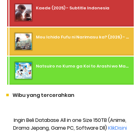
Kaede (2025) - Subtitle Indonesia
Mou Ichido Fufu ni Narimasu ka? (2026) - 01 Subtitle Indonesia
Natsuiro no Kumo ga Koi to Arashi wo Makiokosu (2026) - 01 Subtitle Indonesia
Wibu yang tercerahkan
Ingin Beli Database All in one Size 150TB (Anime,
Drama Jepang, Game PC, Software Dll)
KlikDisini