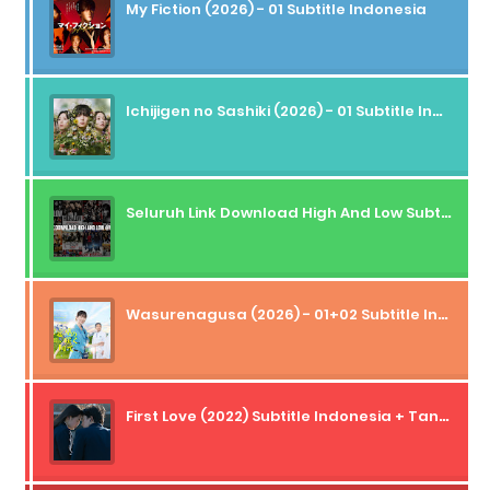
My Fiction (2026) - 01 Subtitle Indonesia
Ichijigen no Sashiki (2026) - 01 Subtitle Indonesia
Seluruh Link Download High And Low Subtitle Indonesia
Wasurenagusa (2026) - 01+02 Subtitle Indonesia
First Love (2022) Subtitle Indonesia + Tanpa Iklan + Streaming + 1080p