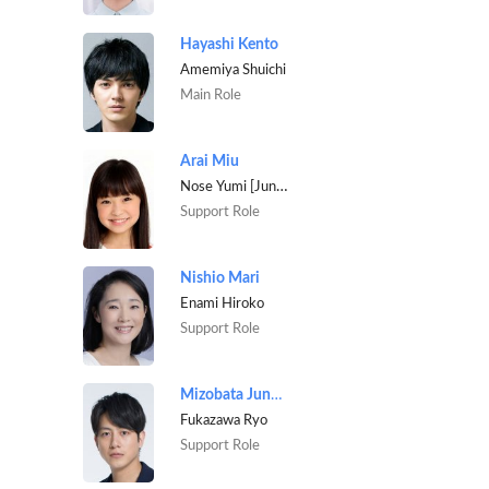
Hayashi Kento
Amemiya Shuichi
Main Role
Arai Miu
Nose Yumi [Junior High School]
Support Role
Nishio Mari
Enami Hiroko
Support Role
Mizobata Junpei
Fukazawa Ryo
Support Role