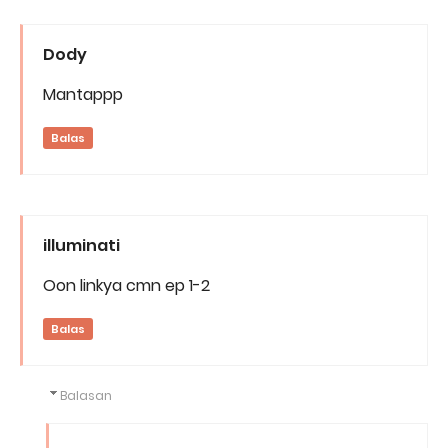
Dody
Mantappp
Balas
illuminati
Oon linkya cmn ep 1-2
Balas
Balasan