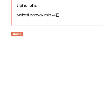
Liphalipha
Makasi banyak min 🙏🏻
Balas