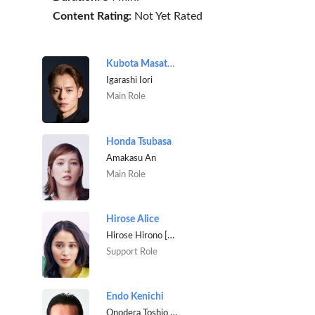
Content Rating:
Not Yet Rated
Kubota Masataka
Igarashi Iori
Main Role
Honda Tsubasa
Amakasu An
Main Role
Hirose Alice
Hirose Hirono [Radiologist]
Support Role
Endo Kenichi
Onodera Toshio [Section Chief of Radiation House department]