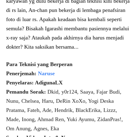
karyawan yg dulu bekerja di bagian teknisi kini bekerja 
di rs lain, An-chan pun bekerja di lembaga penafsiran 
foto di luar rs. 
Apakah keadaan bisa kembali seperti 
semula? Bisakah Igarashi membantu pasiennya melalui 
x-ray saja? Ataukah pada akhirnya dia harus menjadi 
dokter? Kita saksikan bersama...
Para Teknisi yang Berperan
Penerjemah:
Naruse
Penyelaras: AdigunaLX
Pemandu Sorak:
Dkid, y0r124, Saaya, Fajar Budi,
Nunu, Chelsea, Haru, DeRin XoXo, Yogi Deska
Pratama, Fateh, Ade, Hendrik, BlackErika, Lizzz,
Made, Inong, Ahmad Ren, Yuki Ayumu, ZidanPras!,
Om Anung, Agnes, Eka