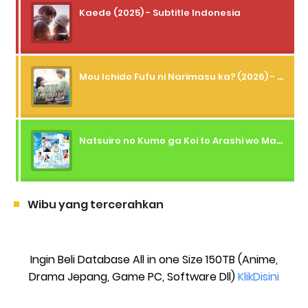
Kaede (2025) - Subtitle Indonesia
Mou Ichido Fufu ni Narimasu ka? (2026) - 01 Subtitle Indonesia
Natsuiro no Kumo ga Koi to Arashi wo Makiokosu (2026) - 01 Subtitle Indonesia
Wibu yang tercerahkan
Ingin Beli Database All in one Size 150TB (Anime,
Drama Jepang, Game PC, Software Dll)
KlikDisini