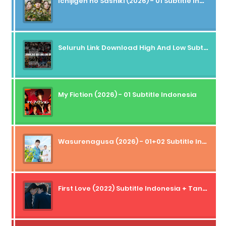
Ichijigen no Sashiki (2026) - 01 Subtitle Indonesia
Seluruh Link Download High And Low Subtitle Indonesia
My Fiction (2026) - 01 Subtitle Indonesia
Wasurenagusa (2026) - 01+02 Subtitle Indonesia
First Love (2022) Subtitle Indonesia + Tanpa Iklan + Streaming + 1080p