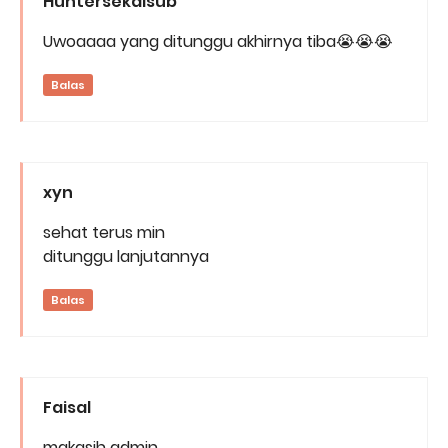
Huntersekaisub
Uwoaaaa yang ditunggu akhirnya tiba😭😭😭
Balas
xyn
sehat terus min
ditunggu lanjutannya
Balas
Faisal
makasih admin...