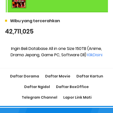
Wibu yang tercerahkan
42,711,025
Ingin Beli Database All in one Size 150TB (Anime,
Drama Jepang, Game PC, Software Dll)
KlikDisini
Daftar Dorama
Daftar Movie
Daftar Kartun
Daftar Ngidol
Daftar BoxOffice
Telegram Channel
Lapor Link Mati