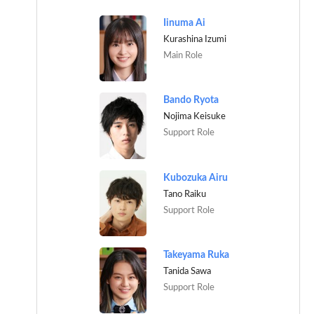
Iinuma Ai
Kurashina Izumi
Main Role
Bando Ryota
Nojima Keisuke
Support Role
Kubozuka Airu
Tano Raiku
Support Role
Takeyama Ruka
Tanida Sawa
Support Role