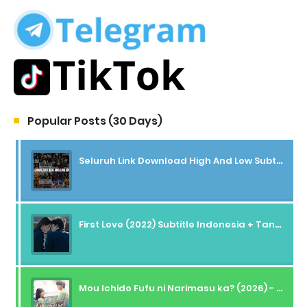
Popular Posts (30 Days)
Seluruh Link Download High And Low Subtitle Indonesia
First Love (2022) Subtitle Indonesia + Tanpa Iklan + Streaming + 1080p
Mou Ichido Fufu ni Narimasu ka? (2026) - 01 Subtitle Indonesia