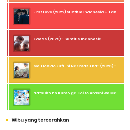
First Love (2022) Subtitle Indonesia + Tanpa Iklan + Streaming + 1080p
Kaede (2025) - Subtitle Indonesia
Mou Ichido Fufu ni Narimasu ka? (2026) - 01 Subtitle Indonesia
Natsuiro no Kumo ga Koi to Arashi wo Makiokosu (2026) - 01 Subtitle Indonesia
Wibu yang tercerahkan