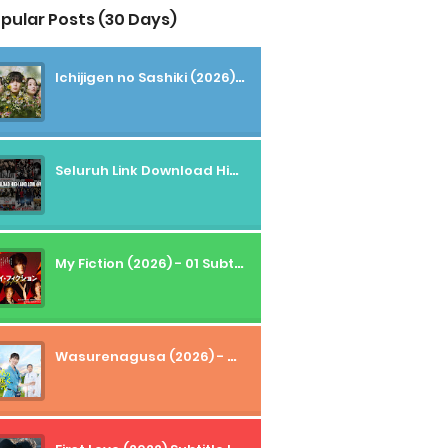
pular Posts (30 Days)
Ichijigen no Sashiki (2026) - 01 Subtitle Indonesia
Seluruh Link Download High And Low Subtitle Indonesia
My Fiction (2026) - 01 Subtitle Indonesia
Wasurenagusa (2026) - 01+02 Subtitle Indonesia