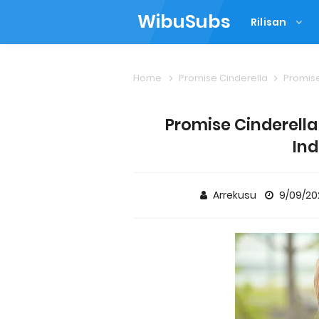
WibuSubs
Rilisan
Home
Promise Cinderella
Promise 
Promise Cinderella 
Ind
Arrekusu
9/09/20