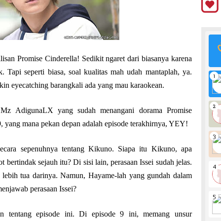
isan Promise Cinderella! Sedikit ngaret dari biasanya karena
Tapi seperti biasa, soal kualitas mah udah mantaplah, ya.
makin eyecatching barangkali ada yang mau karaokean.
n Mz AdigunaLX yang sudah menangani dorama Promise
 9, yang mana pekan depan adalah episode terakhirnya, YEY!
ecara sepenuhnya tentang Kikuno. Siapa itu Kikuno, apa
bertindak sejauh itu? Di sisi lain, perasaan Issei sudah jelas.
h lebih tua darinya. Namun, Hayame-lah yang gundah dalam
enjawab perasaan Issei?
kan tentang episode ini. Di episode 9 ini, memang unsur