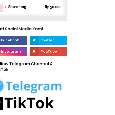
uti Social Media Kami
llow Telegram Channel &
kTok