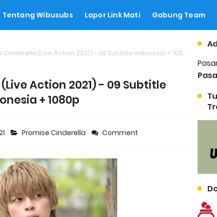
Tentang Wibusubs
Lapor Link Mati
Gabung Team
Ad
Cinderella (Live Action 2021) - 09 Subtitle Indonesia + 1080p
Pasa
Pasa
(Live Action 2021) - 09 Subtitle
Tu
onesia + 1080p
Tr
21
Promise Cinderella
Comment
Do