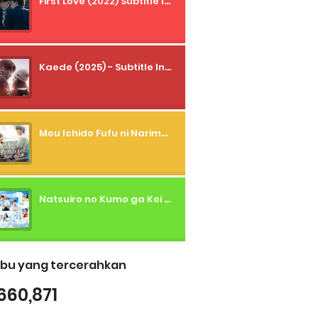
First Love (2022) Subtitle Indonesia + Tanpa Iklan + Streaming + 1080p
Kaede (2025) - Subtitle Indonesia
Mou Ichido Fufu ni Narimasu ka? (2026) - 01 Subtitle Indonesia
Natsuiro no Kumo ga Koi to Arashi wo Makiokosu (2026) - 01 Subtitle Indonesia
bu yang tercerahkan
660,871