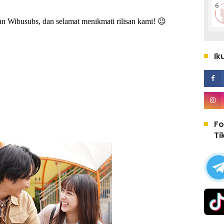
an Wibusubs, dan selamat menikmati rilisan kami! 😉
Ik
Fo
Ti