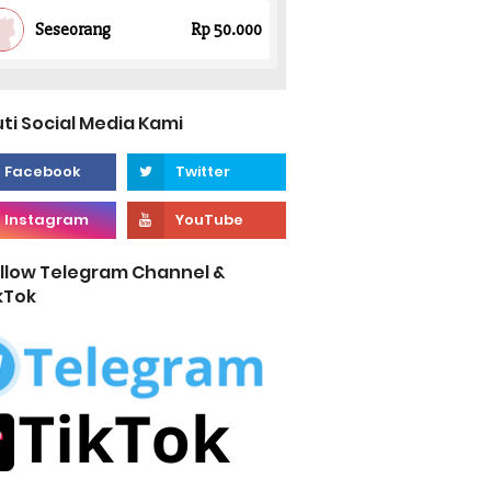
uti Social Media Kami
llow Telegram Channel &
kTok