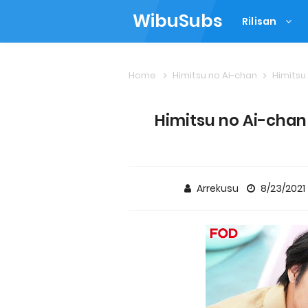
WibuSubs
Rilisan
Home
Himitsu no Ai-chan
Himitsu 
Himitsu no Ai-chan 
Arrekusu
8/23/2021