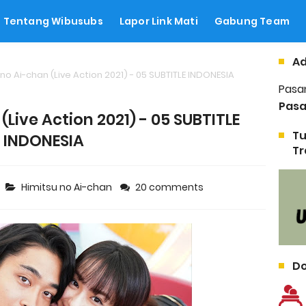
Tentang Wibusubs
Lapor Link Mati
Gabung Team
Ad
no Ai-chan (Live Action 2021) - 05 SUBTITLE INDONESIA
Pasa
Pasa
(Live Action 2021) - 05 SUBTITLE
Tu
INDONESIA
Tr
Himitsu no Ai-chan
20 comments
Do