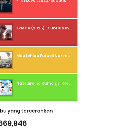
First Love (2022) Subtitle Indonesia + Tanpa Iklan + Streaming + 1080p
Kaede (2025) - Subtitle Indonesia
Mou Ichido Fufu ni Narimasu ka? (2026) - 01 Subtitle Indonesia
Natsuiro no Kumo ga Koi to Arashi wo Makiokosu (2026) - 01 Subtitle Indonesia
bu yang tercerahkan
669,946