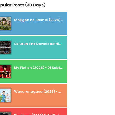
pular Posts (30 Days)
Ichijigen no Sashiki (2026) - 01 Subtitle Indonesia
Seluruh Link Download High And Low Subtitle Indonesia
My Fiction (2026) - 01 Subtitle Indonesia
Wasurenagusa (2026) - 01+02 Subtitle Indonesia