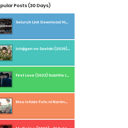
pular Posts (30 Days)
Seluruh Link Download High And Low Subtitle Indonesia
Ichijigen no Sashiki (2026) - 01 Subtitle Indonesia
First Love (2022) Subtitle Indonesia + Tanpa Iklan + Streaming + 1080p
Mou Ichido Fufu ni Narimasu ka? (2026) - 01 Subtitle Indonesia