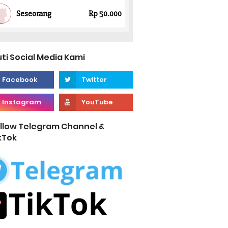
uti Social Media Kami
llow Telegram Channel &
kTok