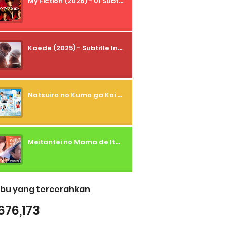
My Fiction (2026) - 01 Subtitle Indonesia
Kaede (2025) - Subtitle Indonesia
Natsuiro no Kumo ga Koi to Arashi wo Makiokosu (2026) - 01 Subtitle Indonesia
Meitantei no Mama de Ite (2026) - 01 Subtitle Indonesia
bu yang tercerahkan
676,173