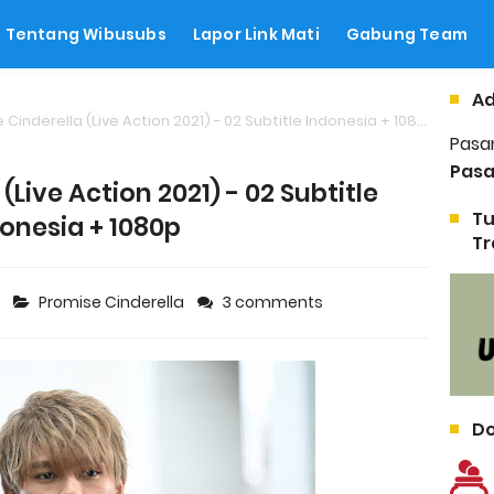
Tentang Wibusubs
Lapor Link Mati
Gabung Team
Ad
Cinderella (Live Action 2021) - 02 Subtitle Indonesia + 1080p
Pasa
Pasa
(Live Action 2021) - 02 Subtitle
Tu
onesia + 1080p
Tr
1
Promise Cinderella
3 comments
Do