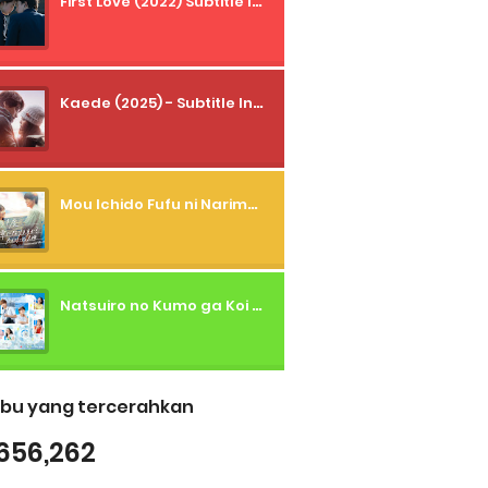
First Love (2022) Subtitle Indonesia + Tanpa Iklan + Streaming + 1080p
Kaede (2025) - Subtitle Indonesia
Mou Ichido Fufu ni Narimasu ka? (2026) - 01 Subtitle Indonesia
Natsuiro no Kumo ga Koi to Arashi wo Makiokosu (2026) - 01 Subtitle Indonesia
bu yang tercerahkan
656,262