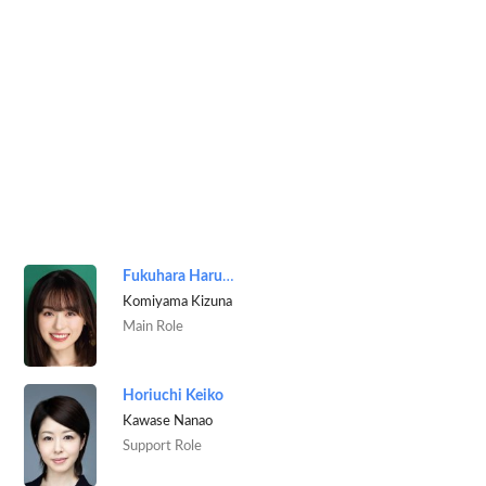
Fukuhara Haruka
Komiyama Kizuna
Main Role
Horiuchi Keiko
Kawase Nanao
Support Role