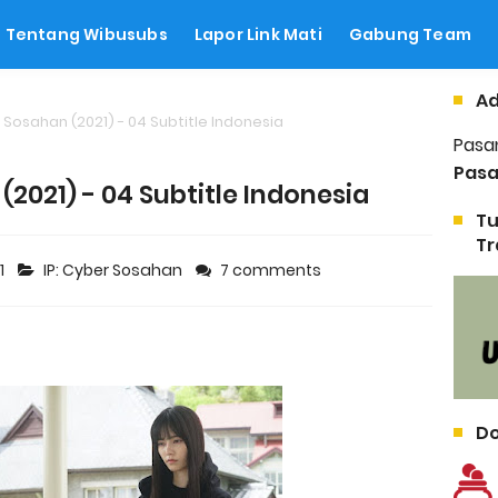
Tentang Wibusubs
Lapor Link Mati
Gabung Team
Ad
r Sosahan (2021) - 04 Subtitle Indonesia
Pasa
Pasa
(2021) - 04 Subtitle Indonesia
Tu
Tr
1
IP: Cyber Sosahan
7 comments
Do