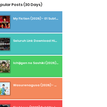
pular Posts (30 Days)
My Fiction (2026) - 01 Subtitle Indonesia
Seluruh Link Download High And Low Subtitle Indonesia
Ichijigen no Sashiki (2026) - 01 Subtitle Indonesia
Wasurenagusa (2026) - 01+02 Subtitle Indonesia