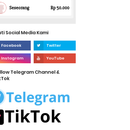
uti Social Media Kami
llow Telegram Channel &
kTok