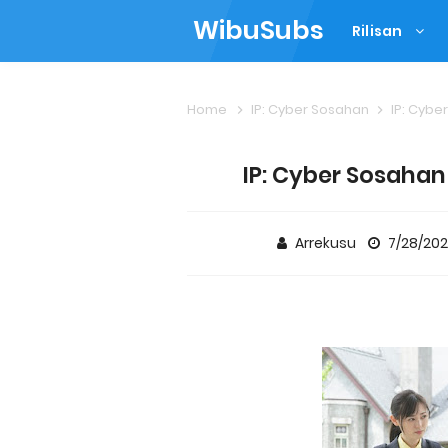
WibuSubs
Rilisan
Home
IP: Cyber Sosahan
IP: Cybe
IP: Cyber Sosahan 
Arrekusu
7/28/202