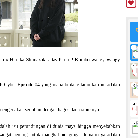
ra x Haruka Shimazaki alias Paruru! Kombo wangy wangy
P Cyber Episode 04 yang mana bintang tamu kali ini adalah
engerjakan serial ini dengan bagus dan ciamiknya.
 adalah isu perundungan di dunia maya hingga menyebabkan
sangat penting untuk diangkat mengingat dunia maya adalah