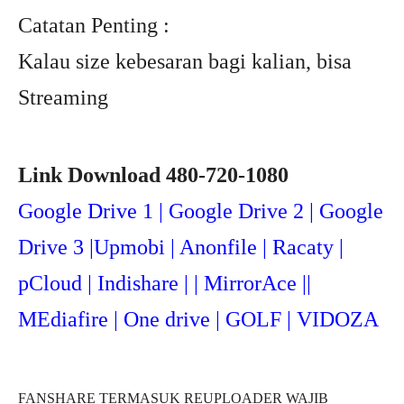
Catatan Penting :
Kalau size kebesaran bagi kalian, bisa
Streaming
Link Download 480-720-1080
Google Drive 1 | Google Drive 2 | Google
Drive 3 |Upmob
i | Anonfile | Racaty |
pCloud | Indishare | | MirrorAce ||
MEdiafire | One drive | GOLF | VIDOZA
FANSHARE TERMASUK REUPLOADER WAJIB