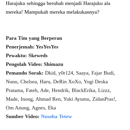
Harajuku sehingga berubah menjadi Harajuku ala
mereka! Mampukah mereka melakukannya?
Para Tim yang Berperan
Penerjemah: YesYesYes
Pewaktu: Skeweds
Pengolah Video: Shimazu
Pemandu Sorak:
Dkid, y0r124, Saaya, Fajar Budi,
Nunu, Chelsea, Haru, DeRin XoXo, Yogi Deska
Pratama, Fateh, Ade, Hendrik, BlackErika, Lizzz,
Made, Inong, Ahmad Ren, Yuki Ayumu, ZidanPras!,
Om Anung, Agnes, Eka
Sumber Video:
Nosoba Tetew