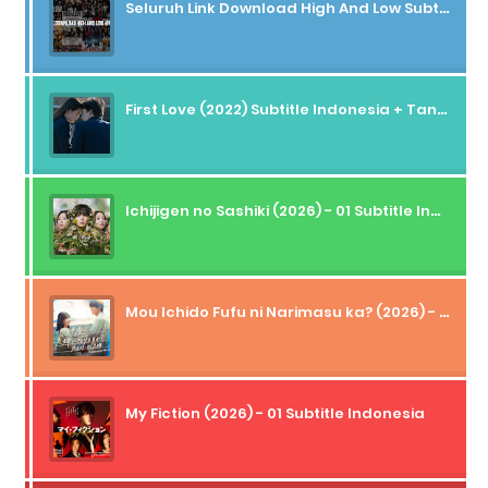
Seluruh Link Download High And Low Subtitle Indonesia
First Love (2022) Subtitle Indonesia + Tanpa Iklan + Streaming + 1080p
Ichijigen no Sashiki (2026) - 01 Subtitle Indonesia
Mou Ichido Fufu ni Narimasu ka? (2026) - 01 Subtitle Indonesia
My Fiction (2026) - 01 Subtitle Indonesia