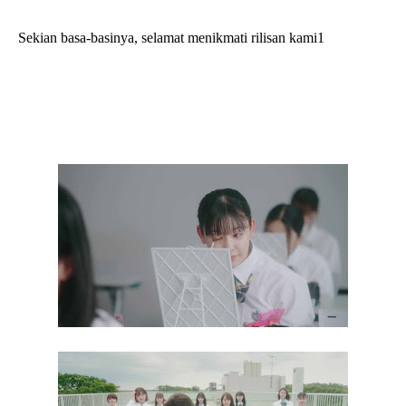
Sekian basa-basinya, selamat menikmati rilisan kami1