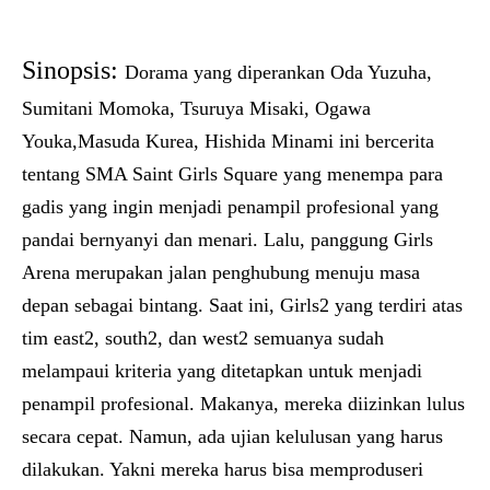
Sinopsis:
Dorama yang diperankan Oda Yuzuha,
Sumitani Momoka, Tsuruya Misaki, Ogawa
Youka,Masuda Kurea, Hishida Minami ini bercerita
tentang SMA Saint Girls Square yang menempa para
gadis yang ingin menjadi penampil profesional yang
pandai bernyanyi dan menari. Lalu, panggung Girls
Arena merupakan jalan penghubung menuju masa
depan sebagai bintang. Saat ini, Girls2 yang terdiri atas
tim east2, south2, dan west2 semuanya sudah
melampaui kriteria yang ditetapkan untuk menjadi
penampil profesional. Makanya, mereka diizinkan lulus
secara cepat. Namun, ada ujian kelulusan yang harus
dilakukan. Yakni mereka harus bisa memproduseri