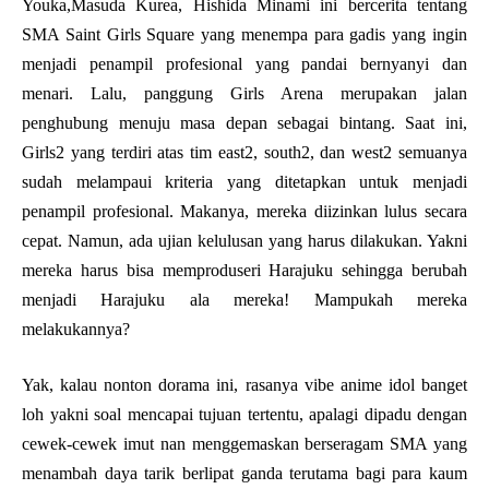
Youka,Masuda Kurea, Hishida Minami ini bercerita tentang
SMA Saint Girls Square yang menempa para gadis yang ingin
menjadi penampil profesional yang pandai bernyanyi dan
menari. Lalu, panggung Girls Arena merupakan jalan
penghubung menuju masa depan sebagai bintang. Saat ini,
Girls2 yang terdiri atas tim east2, south2, dan west2 semuanya
sudah melampaui kriteria yang ditetapkan untuk menjadi
penampil profesional. Makanya, mereka diizinkan lulus secara
cepat. Namun, ada ujian kelulusan yang harus dilakukan. Yakni
mereka harus bisa memproduseri Harajuku sehingga berubah
menjadi Harajuku ala mereka! Mampukah mereka
melakukannya?
Yak, kalau nonton dorama ini, rasanya vibe anime idol banget
loh yakni soal mencapai tujuan tertentu, apalagi dipadu dengan
cewek-cewek imut nan menggemaskan berseragam SMA yang
menambah daya tarik berlipat ganda terutama bagi para kaum