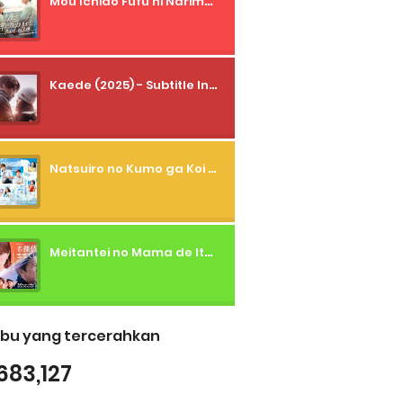
Mou Ichido Fufu ni Narimasu ka? (2026) - 01 Subtitle Indonesia
Kaede (2025) - Subtitle Indonesia
Natsuiro no Kumo ga Koi to Arashi wo Makiokosu (2026) - 01 Subtitle Indonesia
Meitantei no Mama de Ite (2026) - 01 Subtitle Indonesia
bu yang tercerahkan
683,127