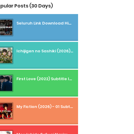
pular Posts (30 Days)
Seluruh Link Download High And Low Subtitle Indonesia
Ichijigen no Sashiki (2026) - 01 Subtitle Indonesia
First Love (2022) Subtitle Indonesia + Tanpa Iklan + Streaming + 1080p
My Fiction (2026) - 01 Subtitle Indonesia