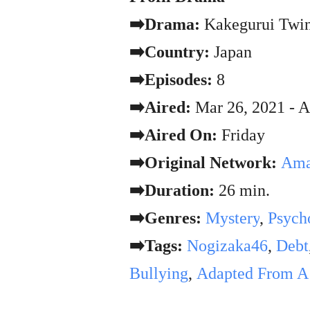
➡️Drama:
Kakegurui Twi
➡️Country:
Japan
➡️Episodes:
8
➡️Aired:
Mar 26, 2021 - A
➡️Aired On:
Friday
➡️Original Network:
Ama
➡️Duration:
26 min.
➡️Genres:
Mystery
,
Psych
➡️Tags:
Nogizaka46
,
Debt
Bullying
,
Adapted From A