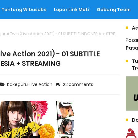
Tentang Wibusubs
Lapor Link Mati
Gabung Team
Ad
rui Twin (Live Action 2021) - 01 SUBTITLE INDONESIA + STREAMING
Pasa
Pasa
ive Action 2021) - 01 SUBTITLE
Tu
ESIA + STREAMING
Tr
Kakegurui Live Action
22 comments
Do