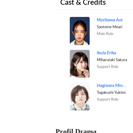
Cast & Credits
Morikawa Aoi
Saotome Meari
Main Role
Ikuta Erika
Miharutaki Sakura
Support Role
Hagiwara Minori
Togakushi Yukimi
Support Role
Profil Drama