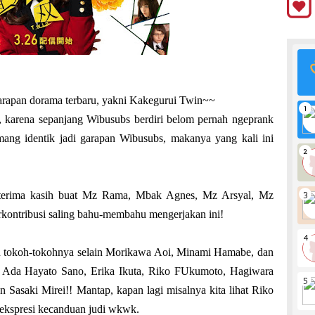
arapan dorama terbaru, yakni Kakegurui Twin~~
, karena sepanjang Wibusubs berdiri belom pernah ngeprank
mang identik jadi garapan Wibusubs, makanya yang kali ini
i terima kasih buat Mz Rama, Mbak Agnes, Mz Arsyal, Mz
ontribusi saling bahu-membahu mengerjakan ini!
ran tokoh-tokohnya selain Morikawa Aoi, Minami Hamabe, dan
h! Ada Hayato Sano, Erika Ikuta, Riko FUkumoto, Hagiwara
an Sasaki Mirei!! Mantap, kapan lagi misalnya kita lihat Riko
ekspresi kecanduan judi wkwk.