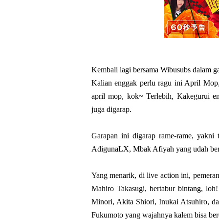
Kembali lagi bersama Wibusubs dalam g
Kalian enggak perlu ragu ini April Mop
april mop, kok~ Terlebih, Kakegurui e
juga digarap.
Garapan ini digarap rame-rame, yakn
AdigunaLX, Mbak Afiyah yang udah berk
Yang menarik, di live action ini, peme
Mahiro Takasugi, bertabur bintang, lo
Minori, Akita Shiori, Inukai Atsuhiro, d
Fukumoto yang wajahnya kalem bisa ber