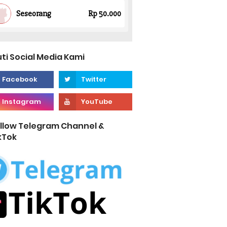
uti Social Media Kami
llow Telegram Channel &
kTok