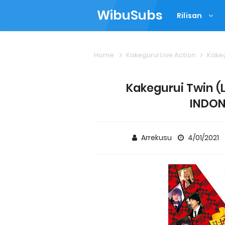
WibuSubs
Rilisan
Home
Kakegurui Live Action
Kakegu
Kakegurui Twin (L
INDON
Arrekusu
4/01/2021