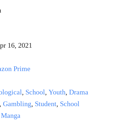
n
pr 16, 2021
zon Prime
ological
,
School
,
Youth
,
Drama
,
Gambling
,
Student
,
School
 Manga