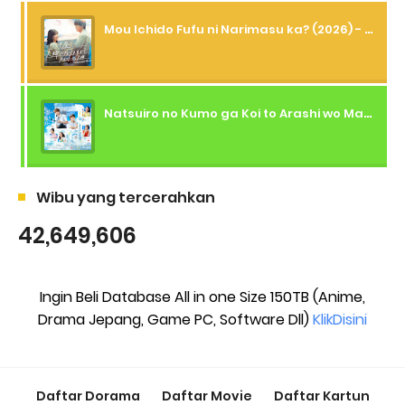
Mou Ichido Fufu ni Narimasu ka? (2026) - 01 Subtitle Indonesia
Natsuiro no Kumo ga Koi to Arashi wo Makiokosu (2026) - 01 Subtitle Indonesia
Wibu yang tercerahkan
42,649,606
Ingin Beli Database All in one Size 150TB (Anime,
Drama Jepang, Game PC, Software Dll)
KlikDisini
Daftar Dorama
Daftar Movie
Daftar Kartun