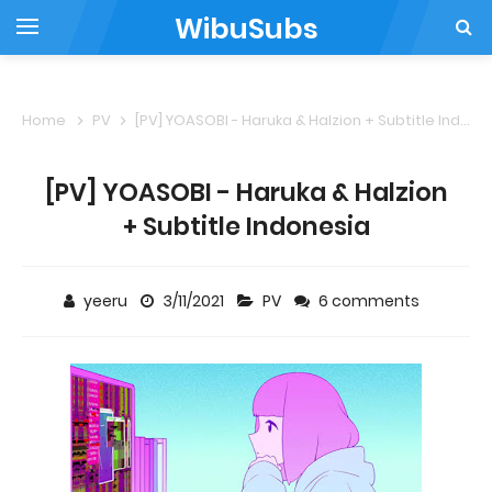
WibuSubs
Home
PV
[PV] YOASOBI - Haruka & Halzion + Subtitle Indonesia
[PV] YOASOBI - Haruka & Halzion
+ Subtitle Indonesia
yeeru
3/11/2021
PV
6 comments