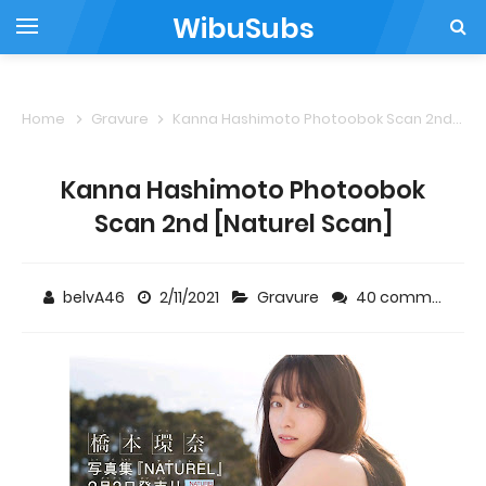
WibuSubs
Home
Gravure
Kanna Hashimoto Photoobok Scan 2nd [Naturel Scan]
Kanna Hashimoto Photoobok
Scan 2nd [Naturel Scan]
belvA46
2/11/2021
Gravure
40 comments