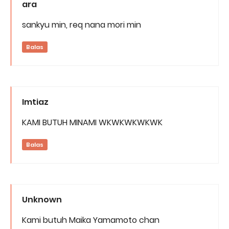
ara
sankyu min, req nana mori min
Balas
Imtiaz
KAMI BUTUH MINAMI WKWKWKWKWK
Balas
Unknown
Kami butuh Maika Yamamoto chan