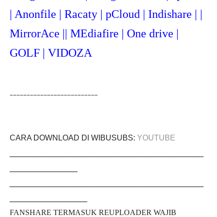
| Anonfile | Racaty | pCloud | Indishare | |
MirrorAce || MEdiafire | One drive |
GOLF | VIDOZA
__________________________
CARA DOWNLOAD DI WIBUSUBS:
YOUTUBE
________________________________________
______________
________________________________________
________________
FANSHARE TERMASUK REUPLOADER WAJIB