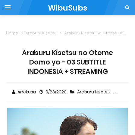
WibuSubs
Home
Araburu Kisetsu.
Araburu Kisetsu no Otome Domo yo - 03 SUBTITLE INDONESIA + STREAMING
Araburu Kisetsu no Otome
Domo yo - 03 SUBTITLE
INDONESIA + STREAMING
Arrekusu
9/23/2020
Araburu Kisetsu.
4 co