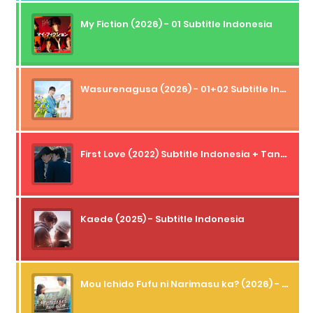
My Fiction (2026) - 01 Subtitle Indonesia
Wasurenagusa (2026) - 01+02 Subtitle Indonesia
First Love (2022) Subtitle Indonesia + Tanpa Iklan + Streaming + 1080p
Kaede (2025) - Subtitle Indonesia
Mou Ichido Fufu ni Narimasu ka? (2026) - 01 Subtitle Indonesia