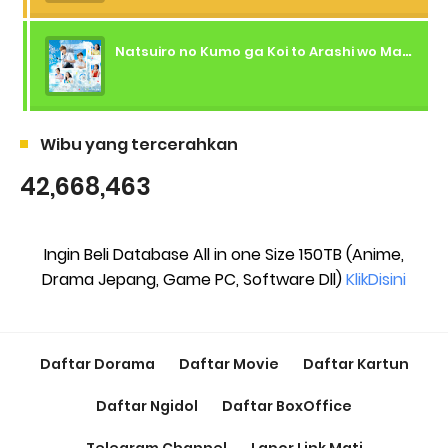
Natsuiro no Kumo ga Koi to Arashi wo Makiokosu (2026) - 01 Subtitle Indonesia
Wibu yang tercerahkan
42,668,463
Ingin Beli Database All in one Size 150TB (Anime,
Drama Jepang, Game PC, Software Dll)
KlikDisini
Daftar Dorama
Daftar Movie
Daftar Kartun
Daftar Ngidol
Daftar BoxOffice
Telegram Channel
Lapor Link Mati