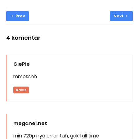
Prev
Next
4 komentar
GiePie
mmpsshh
Balas
meganei.net
min 720p nya error tuh, gak full time