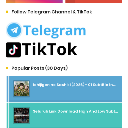
Follow Telegram Channel & TikTok
Popular Posts (30 Days)
Ichijigen no Sashiki (2026) - 01 Subtitle Indonesia
Seluruh Link Download High And Low Subtitle Indonesia