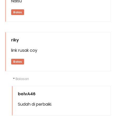
Naisu
Balas
riky
link rusak coy
Balas
Balasan
belvA46
Sudah di perbaiki.