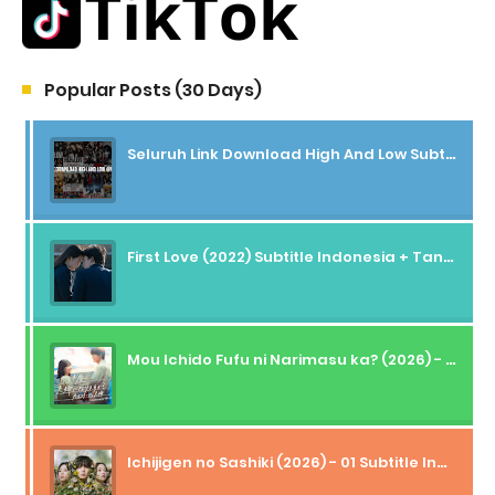
Popular Posts (30 Days)
Seluruh Link Download High And Low Subtitle Indonesia
First Love (2022) Subtitle Indonesia + Tanpa Iklan + Streaming + 1080p
Mou Ichido Fufu ni Narimasu ka? (2026) - 01 Subtitle Indonesia
Ichijigen no Sashiki (2026) - 01 Subtitle Indonesia