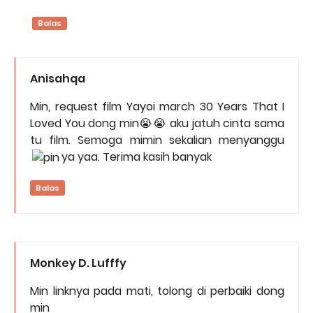
Balas
Anisahqa
Min, request film Yayoi march 30 Years That I
Loved You dong min😭😭 aku jatuh cinta sama
tu film. Semoga mimin sekalian menyanggu
ya yaa. Terima kasih banyak
Balas
Monkey D. Lufffy
Min linknya pada mati, tolong di perbaiki dong
min