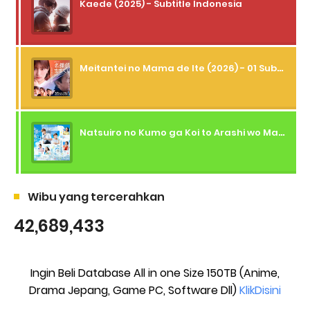
Kaede (2025) - Subtitle Indonesia
Meitantei no Mama de Ite (2026) - 01 Subtitle Indonesia
Natsuiro no Kumo ga Koi to Arashi wo Makiokosu (2026) - 01 Subtitle Indonesia
Wibu yang tercerahkan
42,689,433
Ingin Beli Database All in one Size 150TB (Anime,
Drama Jepang, Game PC, Software Dll)
KlikDisini