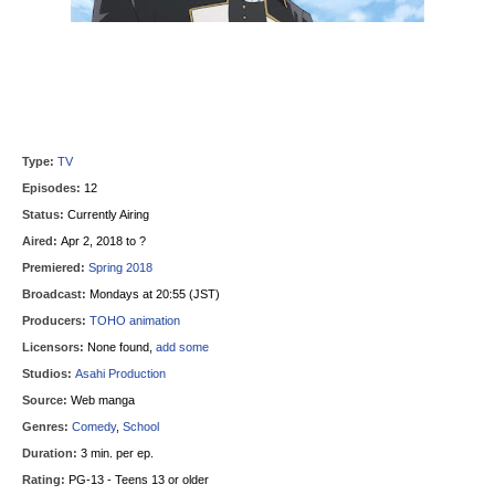
Type:
TV
Episodes:
12
Status:
Currently Airing
Aired:
Apr 2, 2018 to ?
Premiered:
Spring 2018
Broadcast:
Mondays at 20:55 (JST)
Producers:
TOHO animation
Licensors:
None found,
add some
Studios:
Asahi Production
Source:
Web manga
Genres:
Comedy
,
School
Duration:
3 min. per ep.
Rating:
PG-13 - Teens 13 or older