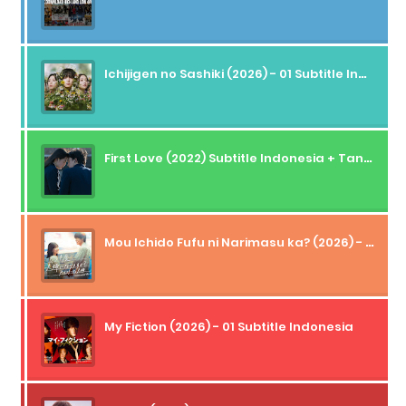
Ichijigen no Sashiki (2026) - 01 Subtitle Indonesia
First Love (2022) Subtitle Indonesia + Tanpa Iklan + Streaming + 1080p
Mou Ichido Fufu ni Narimasu ka? (2026) - 01 Subtitle Indonesia
My Fiction (2026) - 01 Subtitle Indonesia