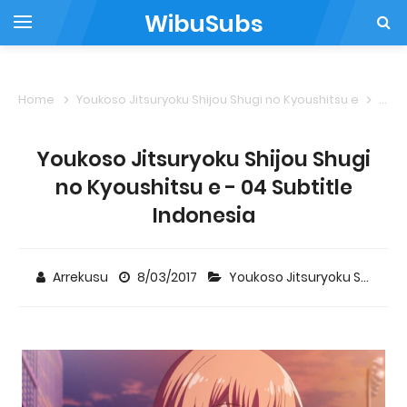
WibuSubs
Home
Youkoso Jitsuryoku Shijou Shugi no Kyoushitsu e
Youk
Youkoso Jitsuryoku Shijou Shugi
no Kyoushitsu e - 04 Subtitle
Indonesia
Arrekusu
8/03/2017
Youkoso Jitsuryoku Shijou Shugi no Kyoushitsu e