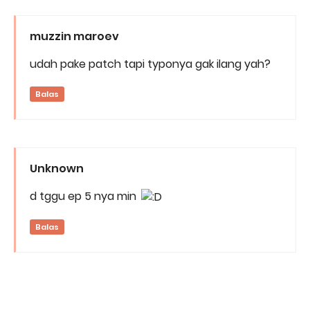
muzzin maroev
udah pake patch tapi typonya gak ilang yah?
Balas
Unknown
d tggu ep 5 nya min
Balas