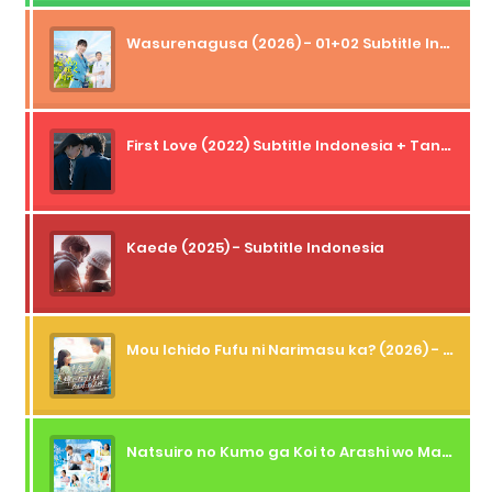
Wasurenagusa (2026) - 01+02 Subtitle Indonesia
First Love (2022) Subtitle Indonesia + Tanpa Iklan + Streaming + 1080p
Kaede (2025) - Subtitle Indonesia
Mou Ichido Fufu ni Narimasu ka? (2026) - 01 Subtitle Indonesia
Natsuiro no Kumo ga Koi to Arashi wo Makiokosu (2026) - 01 Subtitle Indonesia