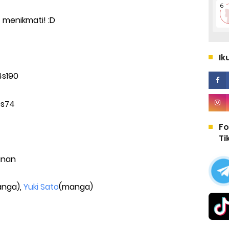
 menikmati! :D
Ik
Fo
Ti
anan
nga),
Yuki Sato
(manga)