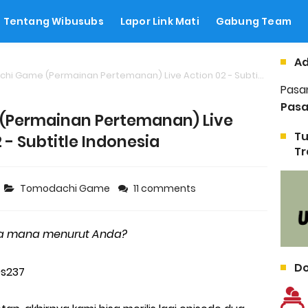
Tentang Wibusubs
Lapor Link Mati
Gabung Team
Ad
 Game (Permainan Pertemanan) Live Action 02 - Subtitle Indonesia
Pasa
Pasa
Permainan Pertemanan) Live
Tu
 - Subtitle Indonesia
Tr
Tomodachi Game
11 comments
ga mana menurut Anda?
Do