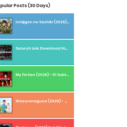
pular Posts (30 Days)
Ichijigen no Sashiki (2026) - 01 Subtitle Indonesia
Seluruh Link Download High And Low Subtitle Indonesia
My Fiction (2026) - 01 Subtitle Indonesia
Wasurenagusa (2026) - 01+02 Subtitle Indonesia