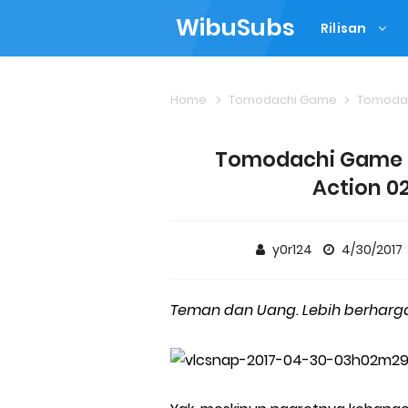
WibuSubs
Rilisan
Home
Tomodachi Game
Tomodachi
Tomodachi Game (
Action 02
y0r124
4/30/2017
Teman dan Uang. Lebih berhar