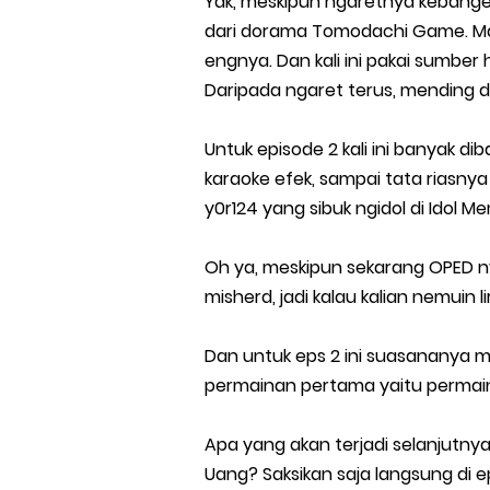
Yak, meskipun ngaretnya kebangeta
dari dorama Tomodachi Game. Mas
engnya. Dan kali ini pakai sumbe
Daripada ngaret terus, mending di
Untuk episode 2 kali ini banyak di
karaoke efek, sampai tata riasny
y0r124 yang sibuk ngidol di Idol M
Oh ya, meskipun sekarang OPED nya
misherd, jadi kalau kalian nemuin l
Dan untuk eps 2 ini suasananya 
permainan pertama yaitu permainan
Apa yang akan terjadi selanjutn
Uang? Saksikan saja langsung di ep