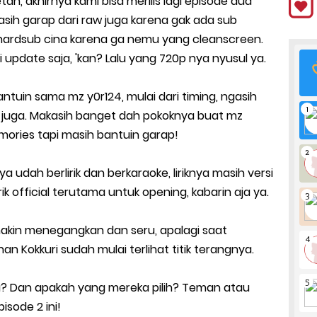
n, akhirnya kami bisa merilis lagi episode dua
ih garap dari raw juga karena gak ada sub
r hardsub cina karena ga nemu yang cleanscreen.
 update saja, 'kan? Lalu yang 720p nya nyusul ya.
bantuin sama mz y0r124, mulai dari timing, ngasih
a juga. Makasih banget dah pokoknya buat mz
emories tapi masih bantuin garap!
 udah berlirik dan berkaraoke, liriknya masih versi
irik official terutama untuk opening, kabarin aja ya.
makin menegangkan dan seru, apalagi saat
 Kokkuri sudah mulai terlihat titik terangnya.
ya? Dan apakah yang mereka pilih? Teman atau
isode 2 ini!