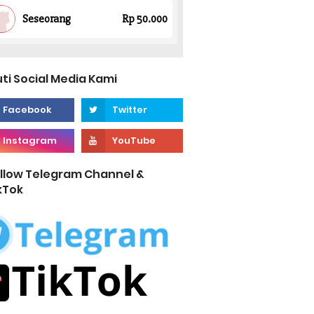
uti Social Media Kami
llow Telegram Channel &
kTok