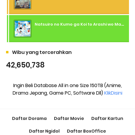
Natsuiro no Kumo ga Koi to Arashi wo Makiokosu (2026) - 01 Subtitle Indonesia
Wibu yang tercerahkan
42,650,738
Ingin Beli Database All in one Size 150TB (Anime,
Drama Jepang, Game PC, Software Dll)
KlikDisini
Daftar Dorama
Daftar Movie
Daftar Kartun
Daftar Ngidol
Daftar BoxOffice