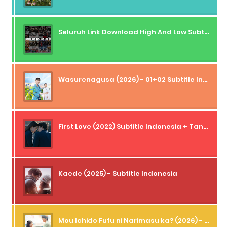
Seluruh Link Download High And Low Subtitle Indonesia
Wasurenagusa (2026) - 01+02 Subtitle Indonesia
First Love (2022) Subtitle Indonesia + Tanpa Iklan + Streaming + 1080p
Kaede (2025) - Subtitle Indonesia
Mou Ichido Fufu ni Narimasu ka? (2026) - 01 Subtitle Indonesia